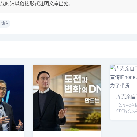
载时请以链接形式注明文章出处。
么惊喜
库克亲自
场宣传iPh
【CNMO科
CEO库克
中国行，首站
MONSTE
库克今年第
苹果新任CO