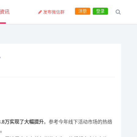
注册
登录
资讯
发布微信群
？
33.8万实现了大幅提升
。参考今年线下活动市场的热络
高。