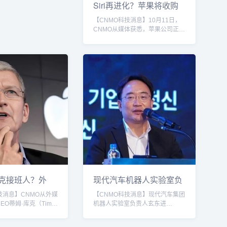
han走访了苹果上海应用
Siri再进化？苹果将收购
，这是他上任以来首次
计算机（跑得快
【CNMO科技消息】10月11日，
。当晚，库克亲自现身
CNMO从媒体获悉，苹果公司正处
tore的直播间，并正式
于收购计算机视觉初创企业
 Air将于10月17日上午
Prompt AI的后期谈判阶段，计划
并于10月22日全...
将其核心技术团队及技术成果收入
麾下。Prompt AI领导层在近日的
内部会议中向员工透露，公司正与
苹果推进交易谈判。这家成立于
2023年的初创公司规模仅11人，
曾完成由AIX和Abstract Ventures
领投的500万美元种子轮融资。其
联合创始人包括加州大学伯克利
分...
克接班人？外
现代汽车机器人实验室负
有三大内
责人：中国技
技消息】CNMO从外媒
【CNMO科技消息】现代汽车集团
EO蒂姆·库克（Tim
机器人实验室负责人玄东进
退休计划正引发内部继
（Dong Jin Hyun）近日宣布，公
但最终人选可能取决于
司研发的两款机器人产品——可穿