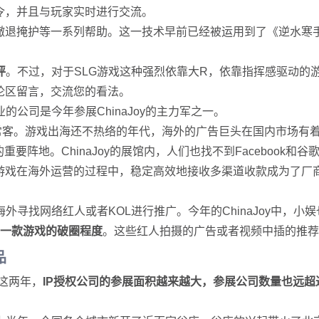
令，并且与玩家实时进行交流。
撤退掩护等一系列帮助。这一技术早前已经被运用到了《逆水寒
评
。不过，对于SLG游戏这种强烈依靠大R，依靠指挥感驱动的
论区留言，交流您的看法。
的公司是今年参展ChinaJoy的主力军之一。
aJoy的常客。游戏出海还不热络的年代，海外的广告巨头在国内市
重要阵地。ChinaJoy的展馆内，人们也找不到Facebook和谷
游戏在海外运营的过程中，稳定高效地接收多渠道收款成为了厂商们的
寻找网络红人或者KOL进行推广。今年的ChinaJoy中，
够影响一款游戏的破圈程度
。这些红人拍摄的广告或者视频中插的推荐
品
过这两年，
IP授权公司的参展面积越来越大，参展公司数量也远超