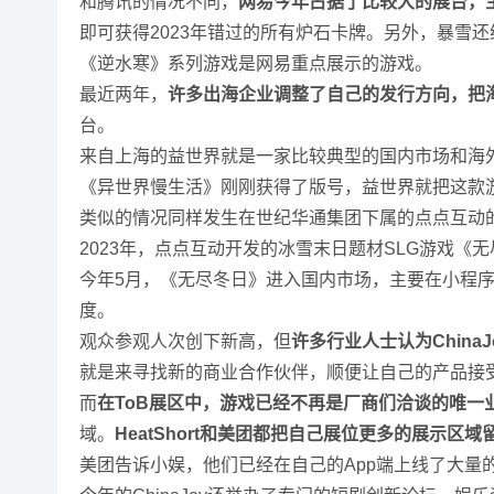
和腾讯的情况不同，
网易今年占据了比较大的展台，
即可获得2023年错过的所有炉石卡牌。另外，暴雪
《逆水寒》系列游戏是网易重点展示的游戏。
最近两年，
许多出海企业调整了自己的发行方向，把
台。
来自上海的益世界就是一家比较典型的国内市场和海
《异世界慢生活》刚刚获得了版号，益世界就把这款游戏
类似的情况同样发生在世纪华通集团下属的点点互动
2023年，点点互动开发的冰雪末日题材SLG游戏《无尽
今年5月，《无尽冬日》进入国内市场，主要在小程序
度。
观众参观人次创下新高，但
许多行业人士认为China
就是来寻找新的商业合作伙伴，顺便让自己的产品接
而
在ToB展区中，游戏已经不再是厂商们洽谈的唯一
域。
HeatShort和美团都把自己展位更多的展示区
美团告诉小娱，他们已经在自己的App端上线了大量