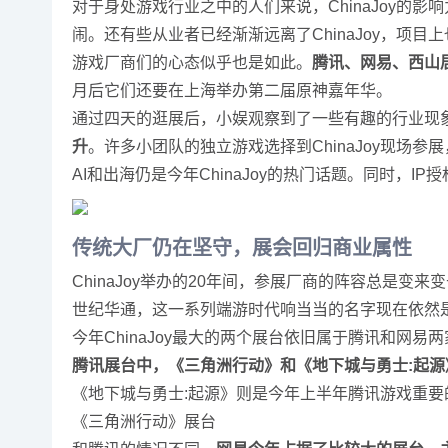
对于身处游戏行业之中的人们来说，ChinaJoy的
闹。还有些从业者已经渐渐远离了ChinaJoy，项
游戏厂商们的心态似乎也是如此。
腾讯、网易、西山
月后它们还要在上海举办第二届原神嘉年华。
通过四天的逛展后，小娱观察到了一些有趣的行业现
升
。许多小团队的独立游戏选择到ChinaJoy现场
AI和出海仍是今年ChinaJoy的热门话题。同时，IP
传统大厂仍在坚守，展会回归商业属性
ChinaJoy举办的20年间，参展厂商的阵容总是变来
世纪华通，这一系列端游时代响当当的名字现在依然是Ch
今年ChinaJoy最大的两个展台依旧属于腾讯和网易两家
腾讯展台中，《三角洲行动》和《地下城与勇士:起
《地下城与勇士:起源》则是今年上半年腾讯游戏重要的
《三角洲行动》展台