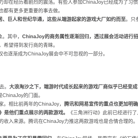
影响力却在经历着剧烈的震荡。有些人参加ChinaJoy已经成为
目上也都有更多更重要的事去做。
居、巨人和世纪华通，这些从端游起家的游戏大厂如约而至
。只
象。其中，
ChinaJoy的商务属性逐渐回归，透过展会活动进
参展，希望得到发行商的青睐。
授权也逐渐成为ChinaJoy展会中不可忽视的一部分。
变去。
大浪淘沙之下，端游时代成长起来的游戏厂商似乎已经变成了C
inaJoy的门面。
。相比前两年的ChinaJoy，
腾讯和网易宣传的重点也更加明确
源》是他们重点展示的两款游戏。
《三角洲行动》此前已经进行了
收入来源。腾讯在ChinaJoy力推这两款游戏也是合情合理的。