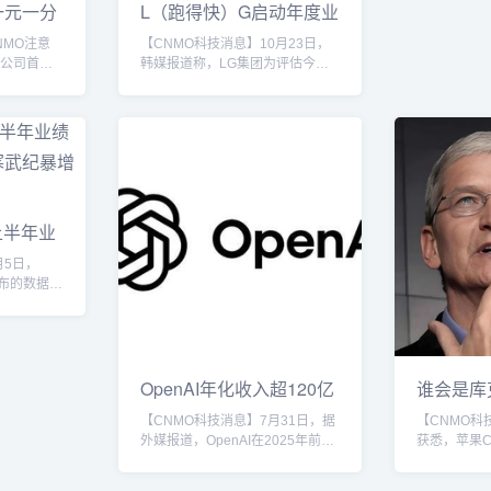
Sabih K
一元一分
L（跑得快）G启动年度业
研究实验室
务评估 11月中
NMO注意
【CNMO科技消息】10月23日，
在中国亮相
尔公司首席
韩媒报道称，LG集团为评估今年
苹果App S
人萨钦·卡
业绩并制定明年计划，已正式启动
宣布iPhone
hatGPT
业务报告会。预计在此会议后，将
9点开启预购，
位在英特尔
于11月中旬进行组织架构调整和高
，将负责
管人事变动。具光模LG集团会长
关岗位，投
具光模计划从23日开始，依次听取
I）计算基
LG电子、LG显示、LG化学、LG
特尔CEO陈
新能源、LG U+等主要子公司的业
消息最初由
务报告。此次业务报告会预计将重
上半年业
布。英特尔
点讨论应对美国关税政策和中国竞
迅速公布了
争公司攻势的策略，并集中商议人
月5日，
.
工智能技术创新的方案。具...
发布的数据了
国内AI芯
化，但整体
武纪以惊人
速领跑行业。
半年营收
OpenAI年化收入超120亿
谁会是库
5.21%，归
美（金花群）元
媒：苹果
【CNMO科技消息】7月31日，据
【CNMO科
保持稳健增
外媒报道，OpenAI在2025年前七
获悉，苹果C
增加
个月实现了收入的显著增长，年化
Cook）的
司在市场推广
收入达到120亿美元，较2024年的
任者竞争，
度加大。而