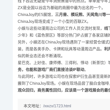
线下谷店无疑是今年消费赛道中的热点。单单是今年
ZX是全国以谷店为基础的商圈中最为出名的一个。
ChinaJoy的E5展馆，
三月兽、模玩熊、天闻角川等一
ChinaJoy现场变成了一个小型的百联ZX。
小娱与这些动漫周边公司的工作人员交流时发现，
线
少年》和《蓝色禁区》等部分热门IP占据了各家店
另外，小娱还在ChinaJoy现场遇到了一家经营仓
装，而是各类手办、卡牌和玩具等动漫周边产品。
利
似的新业态还会不断涌现。
星巴克、上好佳、康师傅、三得利、悸动（新茶饮）等快消
务，也能和游戏厂商们直接洽谈IP联动
。
与此同时，许多游戏公司也在探索IP衍生品甚至是新
搬到了ChinaJoy现场。小娱在现场品尝了脑白金
观众回归，商务属性回归，应该是一个游戏展会的最
本文地址：
/xwzx/1723.html