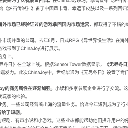
主要是为了庆祝暴雪回归。
在ChinaJoy现场，暴雪宣布《炉
还给《炉石传说》准备了中国风卡背、幸运币皮肤以及一系列回
海外市场已经验证过的游戏拿回国内市场运营
，都取得了不错的
外市场并重的公司。去年8月，日式RPG《异世界慢生活》在海
带到了ChinaJoy进行展示。
的身上。
冬日》在全球上线。根据Sensor Tower数据显示，
《无尽冬日
端发力。此次ChinaJoy中，世纪华通为《无尽冬日》设置了
Joy的商务属性在逐渐加强。
小娱和多家参展企业进行了交流。这些
受玩家的检验。
业务
。一些公司经营着出海的流量业务。恰逢今年短剧成为了行
域留给了短剧。
的短剧、有声小说和小游戏，这些业态都能帮助他们提升用户的