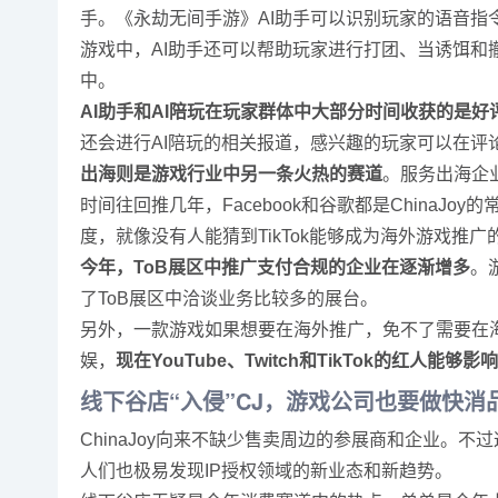
手。《永劫无间手游》AI助手可以识别玩家的语音指
游戏中，AI助手还可以帮助玩家进行打团、当诱饵和
中。
AI助手和AI陪玩在玩家群体中大部分时间收获的是好
还会进行AI陪玩的相关报道，感兴趣的玩家可以在评
出海则是游戏行业中另一条火热的赛道
。服务出海企业
时间往回推几年，Facebook和谷歌都是Chin
度，就像没有人能猜到TikTok能够成为海外游戏推广的
今年，ToB展区中推广支付合规的企业在逐渐增多
。
了ToB展区中洽谈业务比较多的展台。
另外，一款游戏如果想要在海外推广，免不了需要在海外
娱，
现在YouTube、Twitch和TikTok的红人能
线下谷店“入侵”CJ，游戏公司也要做快消
ChinaJoy向来不缺少售卖周边的参展商和企业。不
人们也极易发现IP授权领域的新业态和新趋势。