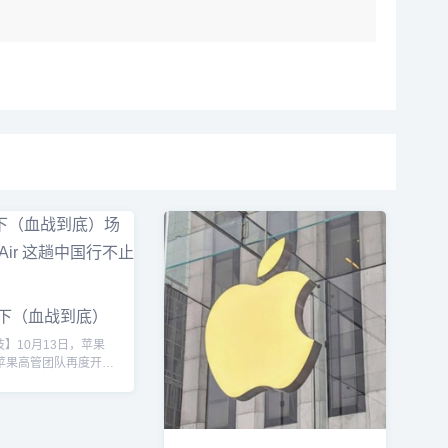
下（血战到底）
one A
技】10月13日，苹果
携苹果高管团队再度开启
现身上海THE
RS十周年巡展，这也是
二次来到中国。其中，
O （首席运营官）