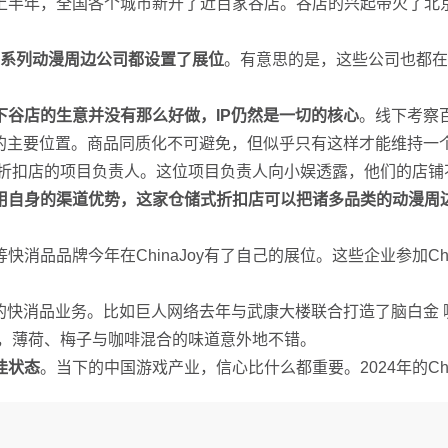
上半年，全国各个城市新开了近百家谷店。谷店的兴起带火了北
系列动漫周边公司都设置了展位
。有意思的是，这些公司也都在
下谷店的生意并没有那么好做，IP仍然是一切的核心
。线下考察
铺的主要位置。商品同质化不可避免，但似乎只有这样才能维持一
储式折扣店的项目负责人。这位项目负责人向小娱透露，他们的店铺
用自身的渠道优势，这家仓储式折扣店可以把诸多品类的动漫周
品品牌今年在ChinaJoy有了自己的展位。这些企业参加Chin
的快消品业务。比如巨人网络去年与武康大楼联合打造了脑白金 咖
咖啡，薄荷、梅子与咖啡混合的味道意外地不错。
佳状态
。当下的中国游戏产业，信心比什么都重要。2024年的Ch