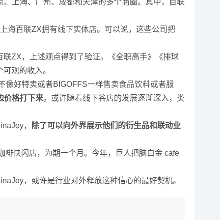
京、上海、广州、成都和天津的多个商圈。其中，百联
上海百联ZX拥有线下实体店。可以说，这些公司把
百联ZX，上述观点得到了验证。《全职高手》《排球
个可观的收入。
不像好特卖或者BIGOFFS一样售卖食品饮料或者服
边价格打下来
。或许随着线下谷店的发展逐渐深入，类
aJoy，
除了可以向外界展示他们的衍生品和联动业
啡快闪店，为期一个月。今年，巨人把脑白金 cafe
inaJoy，或许是行业对外释放这种信心的最好契机。