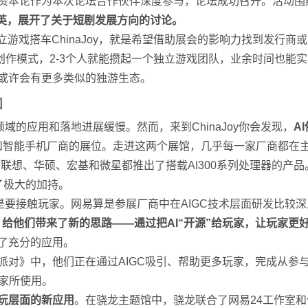
娱乐资本论作为本次论坛合作伙伴深度参与，论坛成功召开。活动围
英，展开了关于短剧发展方向的讨论。
立游戏搭车ChinaJoy，就是希望借助展会的影响力找到发行
模式，2-3个人就能攒起一个独立游戏团队，业余时间也能实现游
oy或许会有更多类似的独游生态。
加
域的应用和落地进展缓慢。然而，来到ChinaJoy你会发现，
A
厂商和智能手机厂商的展位。走进这两个展馆，几乎每一家厂商都在主
联想、华硕、宏基和微星都推出了搭载AI300系列处理器的产品。
了极大的加持。
是要接触玩家。网易算是参展厂商中在AIGC技术层面研发比较
，给他们带来了新的思路——通过把AI“开源”给玩家，让玩家
了充分的应用。
派对》中，他们正在通过AIGC吸引、帮助更多玩家，完成从参与
玩家所使用。
陪玩层面的新应用
。在骁龙主题馆中，骁龙联合了网易24工作室和