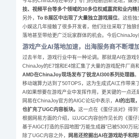
今年的ChinaJoy还举办了专门的短剧创新论坛，
技、视频平台等多个领域的30多位权威嘉宾和业内精
另外，
To B展区中出现了大量独立游戏展位
。这些独
小娱这几年接触了很多开发者，他们往往采取了独狼创作
落地甚至带给更广泛玩家群体的机会。今后ChinaJ
游戏产业AI落地加速，出海服务商不断增
过去半年，游戏行业中有一种论调。那就是AI在游戏领
ChinaJoy的E7馆和E4馆汇集了大量的游戏配件
AMD在ChinaJoy现场发布了锐龙AI300系列处理器
。
移动端算力达到了50TOPS，这为生成式AI工作带来
AI如果想要在游戏产业中发挥作用，更关键的一点还
网易在ChinaJoy官方的AIGC论坛中表示，
AI的出现
也扩充了UGC内容板块。
这一点在《蛋仔派对》得到
根据网易方面的介绍，以UGC内容创作见长的《蛋仔
基于AIGC打造的乐园地图“万能生成器”已被5300万
除了UGC内容之外，
网易还挖掘出AI在游戏助手和