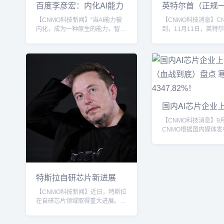
百度李彦宏：内化AI能力
英特尔首（正规
让智能不再是
麻将群）席技术
【CNMO科技新闻】“当AI能力被
【CNMO科技消息】C
内化，成为一种原生的能力，智能
到，11月11日，英特
就不再是成本，而是生产力。”11
技术官兼人工智能负责
月13日举办的2025百度世界大会
蒂正式宣布离职，并加入C
上，百度创始人李彦宏演讲时表
的创造者OpenAI。这
示，更应关心如何让AI跟每一项任
仅任职4年的技术高管
务有机结合，“让AI成为企业发展
OpenAI的基础设施相
和个人成长的原生推动力。”作为
身于通用人工智能（AG
最早进军AI赛道的科技公司，百度
础设施的打造工作。英
正运用AI全面重构业务。当前，百
立武萨钦·卡蒂的离职
国内AI芯片企业
度搜索已成为全球AI化改造最激进
他本人在社交平台上公
绩（血战到底
的搜索引擎，用AI重构搜索结果
随后确认这一消息，并
【CNMO科技消息】9
页，转型成以富媒体为主...
后续安排。英特尔在声..
CNMO根据国内媒体
解到，2025年上半年，
片企业业绩表现显著分
呈现高速增长态势。寒
的4347.82%营收增
数据显示，海光信息上
特斯拉自研芯片新进展
54.64亿元，同比增长4
AI5芯片设计
【CNMO科技新闻】近日，特斯拉
母净利润12.01亿元，
在自研芯片领域取得重大进展。当
长，但其销售费用大幅
地时间9月7日，特斯拉CEO埃隆·
185.83%，显示出公
马斯克在社交媒体上宣布，公司已
和生态建设方面投入力