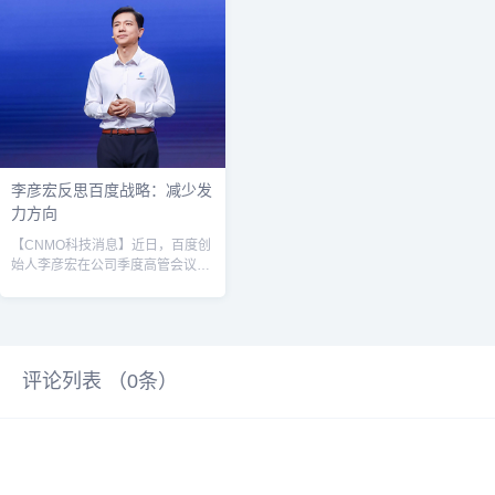
布iPhone Air将于10月17日上午9
Prompt AI领导层在近日的内部会议
点开启预购，并于10月22日全...
中向员工透露，公司正与苹果推进
交易谈判。这家成立于2023年的初
创公司规模仅11人，曾完成由AIX
和Abstract Ventures领投的500万
美元种子轮融资。其联合创始人包
括加州大学伯克利分...
李彦宏反思百度战略：减少发
力方向
【CNMO科技消息】近日，百度创
始人李彦宏在公司季度高管会议上
发表题为《求真务实》的内部演
讲，系统性地反思了百度当前的组
织文化与业务布局，并对未来发展
提出明确要求：减少发力方向，聚
焦核心优势领域，为目标导向而奋
评论列表 （
0
条）
斗。在演讲中，李彦宏指出，百度
近年来在多个技术赛道上积极布
局，但在实际竞争中却屡屡“起大
早、赶晚集”，未能将先发优势转化
为市场胜势。他直言：“不是所有赛
道百度都能赢，所以必须搞清楚该