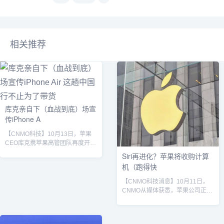
相关推荐
库克亲自下（血战到底）场宣
传iPhone A
【CNMO科技】10月13日，苹果
CEO库克携苹果高管团队再度开启
中国行，首站现身上海THE
Siri再进化？苹果将收购计算
MONSTERS十周年巡展，这也是
机（跑得快
库克今年第二次来到中国。其中，
苹果新任COO （首席运营官）
【CNMO科技消息】10月11日，
Sabih Khan走访了苹果上海应用研
CNMO从媒体获悉，苹果公司正处
究实验室，这是他上任以来首次在
于收购计算机视觉初创企业Prompt
中国亮相。当晚，库克亲自现身苹
AI的后期谈判阶段，计划将其核心
果App Store的直播间，并正式宣
技术团队及技术成果收入麾下。