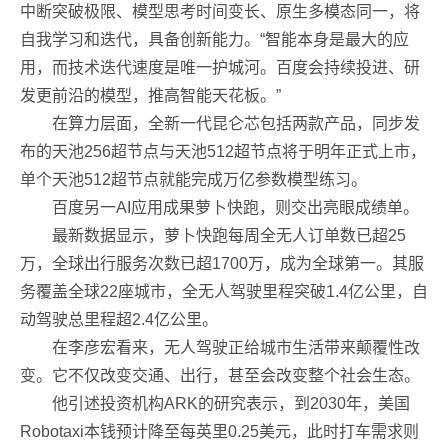
中断突破极限、模型思考时间变长、原生多模态同一，将
自我学习和迭代，具备创新能力。“智能本身是最大的应
用，而技术迭代速度是唯一护城河。百度会持续投进、研
发更前沿的模型，推高智能天花板。”
在算力层面，全新一代昆仑芯包括两款产品，同步发
布的天池256超节点与天池512超节点将于明年正式上市，
单个天池512超节点就能完成万亿参数模型练习。
百度另一AI应用成果萝卜快跑，则交出亮眼成绩单。
最新数据显示，萝卜快跑每周全无人订单数已超25
万，全球出行服务次数已超1700万，成为全球第一。其服
务覆盖全球22座城市，全无人驾驶里程突破1.4亿公里，自
动驾驶总里程超2.4亿公里。
在李彦宏看来，无人驾驶正给城市生活带来颠覆性改
变。它不仅改变交通、出行，甚至会改变整个社会生态。
他引述投资机构ARK的研究表示，到2030年，美国
Robotaxi本钱预计降至每英里0.25美元，此时打车需求则