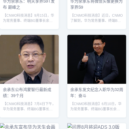
华为余承东：明天享界S9T发
华为余承东将微信头像更换为
布 巅峰之
享界S9
【CNMO科技消息】9月15日，华
【CNMO科技消息】近日，CNMO
为常务董事、终端BG董事长余承
了解到，华为常务董事、终端BG
东在社交媒体发文称：“和张总聊了
董事长余承东疑似已更换微信头
很多享界未来的规划，很有信心！
像。新头像是余承东本人与享界旗
明天享界S9T发布，一定不负大家
下首款旅行车享界S9T的合照，这
的期待！享界品牌，巅峰之上、再
暗示了余承东本人对这款车型的高
上巅峰！”同日，享界汽车官方宣
度重视和信心。余承东微信新头像
布，华为与北汽将共同打造“享界品
据华为官网信息，余承东出生于
牌战略共同体”，未来将在技术、制
1969年，毕业于清华大学，硕士。
造、服务等领域深度协同，推动品
1993年，余承东正式加入华为，历
牌全面升级。据官方披露，享界品
任3G产品总监、无线产品行销副总
牌将在未来三年内投入200亿元资
裁、无线产品线总裁、欧洲片区总
金，重点围绕设计、智能辅助...
裁、战略与Marketing...
余承东公布鸿蒙智行最新成
余承东发文纪念入职华为32周
绩：39个月
年：奋斗
【CNMO科技消息】7月4日下午，
【CNMO科技消息】6月10日，华
华为常务董事、终端BG董事长余
为常务董事、终端BG董事长余承
承东发布视频，向外界公布了鸿蒙
东在朋友圈发文，纪念自己入职华
智行阵营的最新成绩：在不到39个
为32周年。他感慨时光飞逝，并表
月的时间内，鸿蒙智行全系车型累
示奋斗者虽可见变老，却始终坚守