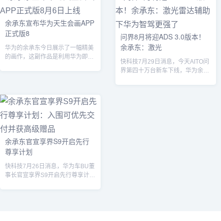
计交付已经超过80万辆，再次刷新
在奋斗的路上。余承东在文中写
行业速度，在新能源汽车成交均价
道：“昨天我入职华为32周年，收
上持续霸榜；问界M9累计交付量
到Marketing小伙伴用AI制作的一
余承东宣布华为天生会画APP
突破20万辆，连续16个月稳居中国
段视频祝福，还附加了一段话：‘眼
正式版8
问界8月将迎ADS 3.0版本！
汽车市场50万以上价位段销量冠
中有光，心中有火！以少年意气入
余承东：激光
军，中国市场每10辆50万元以上的
世，携家国情怀出征！三十二年，
华为的余承东今日展示了一幅精美
新能源汽车，就有7辆是问界M9；
攻无不克，巅峰之上，再上巅峰！
的画作，这副作品是利用华为即将
快科技7月29日消息，今天AITO问
过去半年，超过94%的...
余总，我们爱您！32周...
在8月6日发布的新款MatePad Pr...
界第四十万台新车下线，华为余承
东现场进行了演讲。...
余承东官宣享界S9开启先行
尊享计划
快科技7月26日消息，华为车BU董
事长官宣享界S9开启先行尊享计
划，将面向早期预订的用户，限额
500...