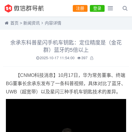
注册
登录
首页
>
新闻资讯
内容详情
余承东科普星闪手机车钥匙：定位精度是（金花
群）蓝牙的5倍以上
2025-10-17 11:54:00
397
【CNMO科技消息】10月17日，华为常务董事、终端
BG董事长余承东发布了一条科普视频，具体对比了蓝牙、
UWB（超宽带）以及星闪三种手机车钥匙技术的差异。