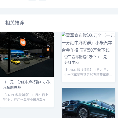
相关推荐
雷军宣布赠送6万个（一元一
分红中麻
【CNMO科技消息】11月20日，
小米汽车宣布其第50万辆整车正式
下线，标志着品牌在智能电动汽车
（一元一分红中麻将群）小米
领域迈入新阶段。小米创始人兼
汽车副总裁
CEO雷军通过社交媒体发文庆祝这
一里程碑时刻，并向用户致谢：“今
【CNMO科技消息】11月21日上
天小米汽车第50万辆整车正式下
午9时，在广州车展小米汽车发布
线，真心感谢各位支持。”为回馈用
会上，小米汽车副总裁李肖爽正式
户，小米汽车将免费送出共计9万
推出端到端辅助驾驶系统「Xiaomi
个合金车模，包括1.5万个1:43比
HAD 增强版」。该版本在原有基
例和4.5万个1:64比例的车型模