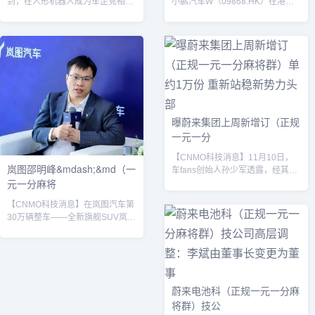
到，在人形机器人成为车企竞相布
小鹏汽车W（09868.HK）在港股
局的热门赛道之际，长城汽车董事
市场表现强劲，盘中涨幅一度超过
长魏建军近日公开表示，人形机器
12%，股价突破100港元关口，最
人行业本质是“下注的平台”，长城
终收于100.8港元，单日市值飙升
汽车将更务实地寻求应用落地，依
约170亿港元。2025年，小鹏汽车
靠业绩推动发展。魏建军指出，尽
销量实现爆发式增长。上半年累计
管汽车行业在机械、驱动系统及端
交付197,189辆，同比增长
到端大模型等技术上与人形机器人
279%，仅用六个月就超过了2024
存在协同潜力，但人形机器人要实
年全年交付量。旗下MONA M03作
现跨场景突破仍需较长时间。他表
为销量支柱，自2024年8月上市后
曝蔚来集团上周新增订（正规
示：“人形机器人要真能跨越场景，
持续热销，截至2025年3月累...
一元一分
这个时间还会特别长。科技可能突
然发...
【CNMO科技消息】11月10日，
岚图邵明峰&mdash;&md（一
车fans创始人孙少军透露，经其团
元一分麻将
队确认，蔚来集团在11月3日至11
月9日这一周内新增订单量约为1万
【CNMO科技消息】在岚图汽车第
份。这一数据在当前中国造车新势
30万辆整车——全新旗舰SUV岚图
力中处于上游水准，与小鹏、鸿蒙
泰山下线仪式上，岚图汽车首席品
智行、零跑汽车相差不大。CNMO
牌官邵明峰以“屠龙刀与倚天剑”为
了解到，截至2025年11月，蔚来
喻，阐述了其对当前高端新能源
集团旗下三大品牌——蔚来、乐道
SUV市场格局的理解。他表示，岚
与萤火虫——均已形成清晰的产品
图泰山与问界M9并非简单对立的
矩阵和市场定位，覆盖从高端大型
蔚来电池科（正规一元一分麻
竞争关系，而是共同推动中国品牌
车到入门级纯电小车的多个细分领
将群）技公
向上突破的“双引擎”。邵明峰坦
域。在蔚来主品牌方面...