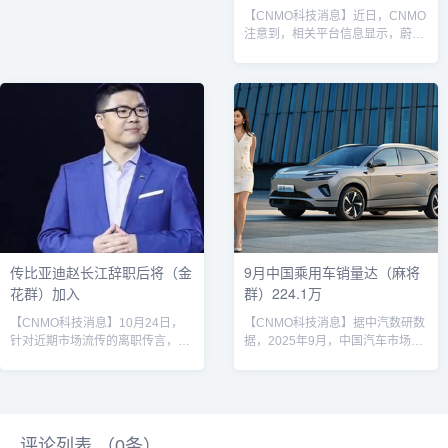
言，自己亲自体验过市面上所有主
【CNMO科技消息】近日，CNMO
流“9系”旗舰车型，并承认“它们各
注意到，相关平台信息显示，蔚来
有优势”。但他强调，岚图泰山的开
电池科技（安徽）有限公司发生工
发目标明确：打造...
商变更，李斌由董事长变更为董
事，曾澍湘卸任法定代表人、董事
兼总经理，由何旭接任。股东信息
显示，该公司由蔚来控股有限公司
全资持股。李斌据CNMO了解，蔚
来电池科技（安徽）有限公司成立
于2022年10月，注册资本20亿人
民币，经营范围含电池制造、电池
销售、电子专用材料研发、石墨及
碳素制品销售、新型膜材料销
售、...
传比亚迪赵长江辞职后将（金
9月中国乘用车销量达（麻将
花群）加入
群）224.1万
【CNMO科技消息】10月24日，
【CNMO科技消息】据中汽数研数
针对近期市场流传的离职传言，腾
据，2025年9月，中国汽车市场延
势方程豹汽车直营销售事业部总经
续增长态势。根据乘联会最新数
理赵长江公开回应媒体称"先休息一
据，当月我国乘用车市场零售销量
下"。赵长江CNMO注意到，此前
达224.1万辆，同比增长6.3%，创
一天，市场流传出一则比亚迪内部
下历史新高，较2017年同期最高水
公告，称赵长江因个人原因申请辞
平高出5万辆。其中，新能源乘用
评论列表 （
0
条）