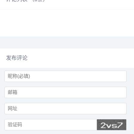
去职务，相关手续已按公司规定办
车零售量为129.6万辆，同比增长
理完成。虽然比亚迪官方暂未对该
15.5%，市场渗透率达到57.8%，
公告真伪作出正式回应，但已有知
持续巩固主导地位。在品牌销量方
情人士确认了公告内容的真实性。
面，9月共有46个汽车品牌销量突
截至目前，赵长江的微博认证信息
破万辆，14个品牌超过5万辆，4个
仍显示为"腾势方程豹汽车直营销
品牌销...
售...
发布评论