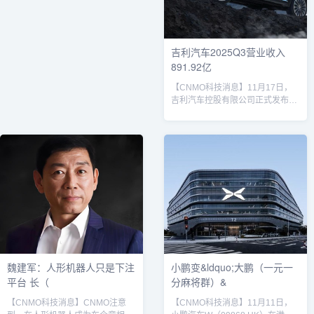
于1000万Clips数据训练的基础
型。此次赠礼活动分为三种参与方
上，首次引入“强化学习”与“世界模
式。第一种是线上抽奖...
型”两大核心技术。据李肖爽介绍，
“强化学习”算法通过在虚拟世界模
吉利汽车2025Q3营业收入
型中反复模拟驾驶场景，在奖惩机
891.92亿
制下自主探索最优决策路径，显著
提升系统上限。实际体验上，增强
【CNMO科技消息】11月17日，
版在纵向控制...
吉利汽车控股有限公司正式发布
2025年第三季度财务报告。数据显
示，公司当季实现营业收入892亿
元，同比增长27%，环比增长
15%，创下单季度收入历史新高。
在盈利能力方面，第三季度核心归
母净利润达39.6亿元，同比增长
19%；前三季度累计核心归母净利
润为106.2亿元，同比大幅增长
59%。市场表现同样亮眼。截至
2025年10月底，吉利汽车年内累
计销量已达247.7万...
魏建军：人形机器人只是下注
小鹏变&ldquo;大鹏（一元一
平台 长（
分麻将群）&
【CNMO科技消息】CNMO注意
【CNMO科技消息】11月11日，