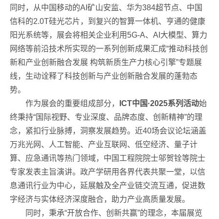
同时，从中国移动的AI矿山安监、华为384超节点、中国
信科的2.0T硅光芯片，到复兴的智算一体机、亨通的健康
阳光系统等，展会将相关企业利用5G-A、AI大模型、算力
网络等前沿技术所实现的一系列创新成果汇成“推动科技创
新和产业创新融合发展 构筑新质生产力核心引擎”专题展
线，生动诠释了科技创新与产业创新融合发展的蓬勃态
势。
作为展会的重要组成部分，
ICT中国·2025系列活动
始
终秉持“国际视野、专业深度、品牌态度、创新精神”的理
念，紧扣行业脉搏，洞察发展趋势。近40场会议论坛涵盖
万兆光网、人工智能、产业互联网、低空经济、量子计
算、应急通讯等热门领域，中国工程院院士邬贺铨等院士
专家发表主旨演讲。政产学研用各界代表共聚一堂，以信
息通讯行业为中心，延展触及全产业链交流互通，促进数
字经济与实体经济深度融合，助力产业高质量发展。
同时，秉承“开放合作、创新共赢”的理念，本届展览