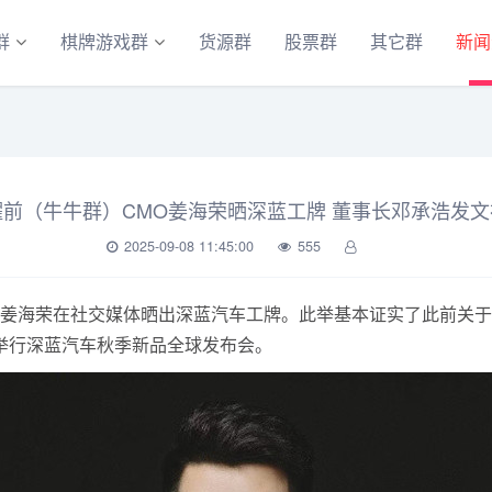
群
棋牌游戏群
货源群
股票群
其它群
新闻
耀前（牛牛群）CMO姜海荣晒深蓝工牌 董事长邓承浩发文
2025-09-08 11:45:00
555
O姜海荣在社交媒体晒出深蓝汽车工牌。此举基本证实了此前关于
举行深蓝汽车秋季新品全球发布会。