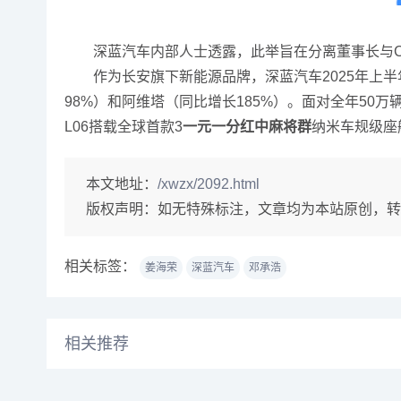
深蓝汽车内部人士透露，此举旨在分离董事长与CE
作为长安旗下新能源品牌，深蓝汽车2025年上半年交付
98%）和阿维塔（同比增长185%）。面对全年5
L06搭载全球首款3
一元一分红中麻将群
纳米车规级座
本文地址：
/xwzx/2092.html
版权声明：
如无特殊标注，文章均为本站原创，转
相关标签：
姜海荣
深蓝汽车
邓承浩
相关推荐