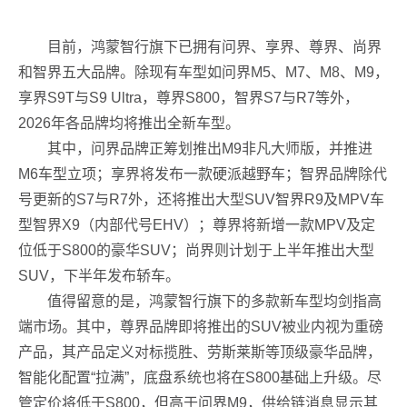
目前，鸿蒙智行旗下已拥有问界、享界、尊界、尚界
和智界五大品牌。除现有车型如问界M5、M7、M8、M9，
享界S9T与S9 Ultra，尊界S800，智界S7与R7等外，
2026年各品牌均将推出全新车型。
其中，问界品牌正筹划推出M9非凡大师版，并推进
M6车型立项；享界将发布一款硬派越野车；智界品牌除代
号更新的S7与R7外，还将推出大型SUV智界R9及MPV车
型智界X9（内部代号EHV）；尊界将新增一款MPV及定
位低于S800的豪华SUV；尚界则计划于上半年推出大型
SUV，下半年发布轿车。
值得留意的是，鸿蒙智行旗下的多款新车型均剑指高
端市场。其中，尊界品牌即将推出的SUV被业内视为重磅
产品，其产品定义对标揽胜、劳斯莱斯等顶级豪华品牌，
智能化配置“拉满”，底盘系统也将在S800基础上升级。尽
管定价将低于S800，但高于问界M9，供给链消息显示其