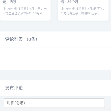
光：活跃
绩：39个月
【CNMO科技消息】7月11日，一
【CNMO科技消息】7月4日下午，
位博主整理了从2024年10月到
华为常务董事、终端BG董事长余
2025年6月一共9个月，华为乾崑
承东发布视频，向外界公布了鸿蒙
ADS的智驾数据。鸿蒙智行汽车该
智行阵营的最新成绩：在不到39个
博主总结出以下几点：1、华为乾
月的时间内，鸿蒙智行全系车型累
崑ADS活跃用户数从35万增长到
计交付已经超过80万辆，再次刷新
70万，增幅100%，月均增长率
行业速度，在新能源汽车成交均价
评论列表 （
0
条）
8%；2、月度智驾总里程从1.97亿
上持续霸榜；问界M9累计交付量
公里增长到3.67亿公里，增幅
突破20万辆，连续16个月稳居中国
86%；3、高速智驾和城区智驾的
汽车市场50万以上价位段销量冠
比例基本维持在7:3，波动较小，
军，中国市场每10辆50万元以上的
且波动和五一、春节等长假高度相
新能源汽车，就有7辆是问界M9；
关；4、智驾活...
过去半年，超过94%的...
发布评论