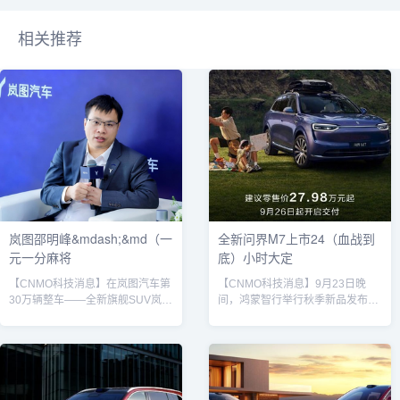
相关推荐
岚图邵明峰&mdash;&md（一
全新问界M7上市24（血战到
元一分麻将
底）小时大定
【CNMO科技消息】在岚图汽车第
【CNMO科技消息】9月23日晚
30万辆整车——全新旗舰SUV岚图
间，鸿蒙智行举行秋季新品发布
泰山下线仪式上，岚图汽车首席品
会，正式推出全新问界M7。新车
牌官邵明峰以“屠龙刀与倚天剑”为
自发布后市场反响迅速升温，官方
喻，阐述了其对当前高端新能源
数据显示，全新问界M7上市24小
SUV市场格局的理解。他表示，岚
时内大定订单数量已突破4万台，
图泰山与问界M9并非简单对立的
线下鸿蒙智行门店也迎来大量咨询
竞争关系，而是共同推动中国品牌
与试驾用户，部分门店甚至出现排