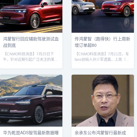
向上突破的“双引擎”。邵明峰坦
队下单的场景。据了解，全新问界
言，自己亲自体验过市面上所有主
M7定位中大型SUV，起售价为
流“9系”旗舰车型，并承认“它们各
27.98万元，提供增程与纯电两种
有优势”。但他强调，岚图泰山的开
动力形式。增程版CLTC综合续航
发目标明确：打造...
达1625公里，纯电续航315公...
鸿蒙智行回应辅助驾驶测试血
传鸿蒙智（跑得快）行上周新
战到底
增订单超80
【CNMO科技消息】7月25日下
【CNMO科技消息】7月21日，车
午，针对近期引起广泛关注的某平
fans创始人孙少军透露，上周（7
台智能辅助驾驶测试，鸿蒙智行官
月14日至7月20日），鸿蒙智行新
方发文回应称：“已看到某平台所
增汽车订单超8000份，在造车新势
谓‘测试’，不予置评。”鸿蒙智行官
力中位居前列。7月是传统的汽车
方同时晒出了《2025上半年鸿蒙智
销售淡季，20万元以上价位段除了
行辅助驾驶报告》，其中数据显
部分预售、超豪车型火爆以外，主
示，截止2025年上半年：鸿蒙智行
销车型订单继续下滑。问界M8目
辅助驾驶总里程已达16.7亿公里，
前，鸿蒙智行旗下拥有问界、智
用户活跃度高达94.8%，人均辅助
界、享界、尊界四大品牌，在售车
驾驶里程达460公里/月；鸿蒙智行
型包括问界M5、问界M7、问界
辅助驾驶系统累计避险达200万
M8、问界M9、智界S7、智界
次；鸿蒙智行高速...
R7、享界S9、尊界S8...
华为乾崑ADS智驾最新数据曝
余承东公布鸿蒙智行最新成