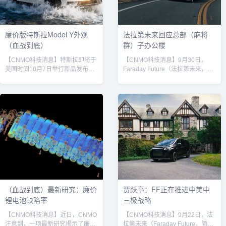
送的秋季大版本更新，为智能座舱
马力达925匹。四驱版车型零百加
带来了多项新功能，显著...
速最快仅需2.83秒，...
廉价版特斯拉Model Y外观
法拉第未来回应总部（麻将
（血战到底）
群）子办公楼
【CNMO科技消息】特斯拉即将于
【CNMO科技消息】9月30日，
美国时间10月7日举行新品发布
Faraday Future（法拉第未来，简
会。外界推测，特斯拉可能将推出
称FF）发布官方说明，确认其位于
定位入门级的“Model Y 标准款”
美国的总部一栋子办公楼于美西时
（Model Y Standard / 内部代号
间9月28日凌晨发生火灾。公司表
E41）。尽管官方尚未公布全部细
示，事故未造成人员伤亡，目前总
节，但实车无伪装照片、官网源代
部运营正常，已联合相关部门展开
码及配置信息已曝光，引发市场高
起火原因调查。据FF通报，起火点
度关注。据披露，新车将定名为
为楼内停放的一台FF 91展车。火
“Model Y 标准款”，是特斯拉目前
灾导致该办公楼墙面出现轻微损
售价最低的SUV车型，目标市场为
伤，但玻璃结构保持完整，未发生
20万至30万元人民币区间。北...
破裂或坍塌。车辆方面，整车结构
维持完整，轮胎、...
（血战到底）最新研究：廉价
贾跃亭：FF正在推进中美中
锂电池缺陷率
三极战略
【CNMO科技消息】近日，CNMO
【CNMO科技消息】9月22日，法
注意到，一项最新研究揭示了廉价
拉第未来（Faraday Future，简称