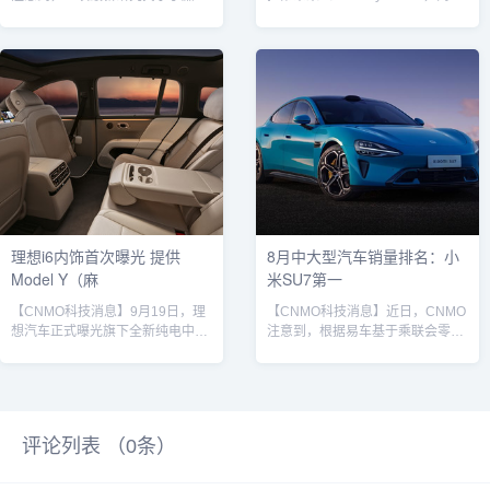
的锂离子电池存在令人担忧的质量
FF）创始人、合伙人、首席产品及
缺陷——每13个电池中，就有1个
用户生态官贾跃亭发文宣布，法拉
电池存在严重制造缺陷。研究人员
第未来中美中三极战略正在稳步推
通过X光对1000个18650锂电池进
进中。法拉第未来新车9月19日，
行了深入分析，发现近8%的廉价
法拉第未来在阿联酋迪拜成功举办
或假冒电池存在严重制造缺陷，可
首届“919未来主义者与股民共创
能引发火灾。研究发现，关键缺陷
日”活动。这场以科技与创新为主题
发生在负电极没有完全覆盖正电
的盛会，标志着FF加速布局中东市
极。这种错误的构造会导致正电极
场的重要一步。活动现场，FF旗下
边缘出现锂镀层，使电池不稳定并
全新车型FX Super One首次亮相...
促进短路。研究人员还发现，通...
理想i6内饰首次曝光 提供
8月中大型汽车销量排名：小
Model Y（麻
米SU7第一
【CNMO科技消息】9月19日，理
【CNMO科技消息】近日，CNMO
想汽车正式曝光旗下全新纯电中大
注意到，根据易车基于乘联会零售
型SUV理想i6的内饰设计理念，明
数据整理的2025年8月中大型轿车
确提出以“Home感”作为产品核心
销量榜单显示，该细分市场格局持
价值，意图在五座SUV市场开辟
续重塑，新能源车型强势主导，传
“第三种选择”。当前，Model Y与
统燃油车面临严峻挑战。数据显
YU7凭借操控感与时尚感占据主
示，小米SU7以19848辆的销量成
评论列表 （
0
条）
流，理想汽车认为，市场仍需一款
绩再次蝉联榜首，与第二名拉开近
强调舒适、私密与情感联结的车
7000辆的差距，市场统治力断层式
型，满足用户对移动生活空间的深
领先。不过，当前小米SU7仍然面