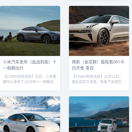
辆从十余米高的山坡上翻滚而下，
了解到，截至2025年11月，蔚来
车身严重损毁，但车主本人毫发无
集团旗下三大品牌——蔚来、乐道
伤。车主在发布的视频评论区中向
与萤火虫——均已形成清晰的产品
小米以及雷军表示了感谢。小米
矩阵和市场定位，覆盖从高端大型
SU7 Ultra据车主发布的现场视频
车到入门级纯电小车的多个细分领
显示，事故发生后车辆经历了多次
域。在蔚来主品牌方面...
翻滚，车头、车尾及车顶均已严重
变形，前轮脱落，安全气囊全部弹
出。然而令人惊叹的是，车辆A
柱、B柱依然保持完整结构，...
小米汽车发布（血战到底）十
焕新（金花群）版极氪001今
一假期出行
日开售 零百
【CNMO科技消息】近日，小米数
【CNMO科技消息】10月11日，
据中心发布了2025年十一假期出行
据此前官方消息，极氪汽车将在今
报告（统计时间为10月1日至10月
天正式开售焕新版极氪001。该车
8日）。数据显示，小米汽车在假
定位中大型纯电猎装轿跑，基于全
期内累计行驶里程超过2.61亿公
新900V高压平台打造，在动力性
里，单车最长行驶里程达8,680.9
能、智能驾驶、底盘操控及座舱体
公里，车主足迹遍布全国368个城
验方面实现全方位升级。此次焕新
市，最北抵达大兴安岭地区，最南
核心之一是全系标配900V全栈高
到达三亚市，最西延伸至喀什地
压平台，显著提升车辆性能与充电
区，最东覆盖至佳木斯市。此次假
效率。同时，焕新版极氪001双电
期出行的高活跃度，得益于节前推
机系统综合功率高达680kW，最大