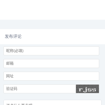
层需求。理想汽车CEO李想表示，
临着产能不足的问题。紧随其后的
7月29日公司已宣布品牌进入第三
是传统豪华品牌代表奥迪A6L，8
发展阶段，核心理念...
月零售销量为1294...
发布评论