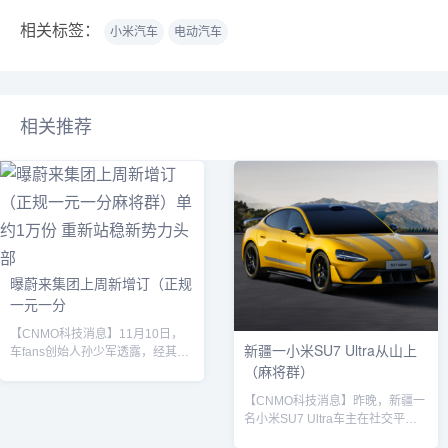
相关标签：
小米汽车
电动汽车
相关推荐
曝蔚来集团上周新增订（正规
一元一分
【CNMO科技消息】11月10日，
新疆一小米SU7 Ultra从山上
车fans创始人孙少军透露，经其团
（麻将群）
队确认，蔚来集团在11月3日至11
月9日这一周内新增订单量约为1万
【CNMO科技消息】昨晚，新疆一
份。这一数据在当前中国造车新势
名小米SU7 Ultra车主在社交平台
力中处于上游水准，与小鹏、鸿蒙
分享了一段惊险经历：其驾驶的车
智行、零跑汽车相差不大。CNMO