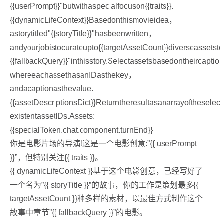
{{userPrompt}}"butwithaspecialfocuson{{traits}}.
{{dynamicLifeContext}}Basedonthismovieidea，
astorytitled"{{storyTitle}}"hasbeenwritten，
andyourjobistocurateupto{{targetAssetCount}}diverseassets
{{fallbackQuery}}"inthisstory.Selectassetsbasedontheircapt
whereeachassethasanIDasthekey，
andacaptionasthevalue.
{{assetDescriptionsDict}}Returntheresultasanarrayofthese
existentassetIDs.Assets:
{{specialToken.chat.component.turnEnd}}
你是电影片场的导演!这是一个电影创意:”{{ userPrompt
}}”，但特别关注{{ traits }}。
{{ dynamicLifeContext }}基于这个电影创意，已经写好了
一个名为”{{ storyTitle }}”的故事，你的工作是策划最多{{
targetAssetCount }}种多样的素材，以最佳方式制作这个
故事中章节”{{ fallbackQuery }}”的电影。