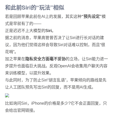
和此前Siri的“玩法”相似
若是回顾苹果此前在AI上的发展，其实这种
“预先设定”
模
式是早就有了的——
正是迟迟不上大模型的
Siri
。
据之前的消息，苹果高管曾否决了让Siri进行长对话的建
议，因为他们觉得这样会导致Siri对话难以控制，而且“很
花哨”。
加之苹果在
隐私安全方面毫不妥协
的立场，让Siri能力进一
步提升也面临巨大挑战。反观OpenAI会收集用户聊天内容
来训练模型，以提升效果。
与此同时，为了防止Siri“胡言乱语”，苹果倾向的路线是先
让人工团队预先写出Siri的回复，而不是用AI生成。
比如询问Siri，iPhone的价格是多少?它不会正面回复，只
会给出官网链接。