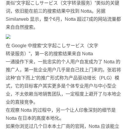
类似“文字起こしサービス（文字转录服务）”类似的关键
词，依旧能在前三的搜索结果中找到 Notta。另据
Similarweb 显示，整个6月，Notta 超过7成的网站流量都
来自自然搜索。
在 Google 中搜索“文字起こしサービス（文字
转录服务）”，第一名的搜索结果来自 Notta
一通操作下来，一批忠实的个人用户自发成为了 Notta 的
推广人，第一批企业用户几乎是自己找上门来的。张岩将
这种“自下而上”的推广形式称为产品驱动增长（PLG）模
式，它的目标客户其实更多是个体专业用户与中小型企
业，不太依赖当地销售团队，一定程度上避开了与本地企
业的直接竞争。
在观察 Notta 的过程中，另一个让人印象深刻的细节是
Notta 在日本的高度本地化。
如果你浏览过几个日本本土厂商的官网，Notta 应该能立