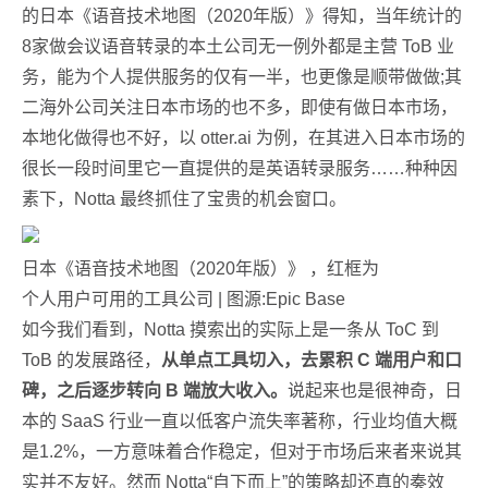
的日本《语音技术地图（2020年版）》得知，当年统计的
8家做会议语音转录的本土公司无一例外都是主营 ToB 业
务，能为个人提供服务的仅有一半，也更像是顺带做做;其
二海外公司关注日本市场的也不多，即使有做日本市场，
本地化做得也不好，以 otter.ai 为例，在其进入日本市场的
很长一段时间里它一直提供的是英语转录服务……种种因
素下，Notta 最终抓住了宝贵的机会窗口。
日本《语音技术地图（2020年版）》 ，红框为
个人用户可用的工具公司 | 图源:Epic Base
如今我们看到，Notta 摸索出的实际上是一条从 ToC 到
ToB 的发展路径，
从单点工具切入，去累积 C 端用户和口
碑，之后逐步转向 B 端放大收入。
说起来也是很神奇，日
本的 SaaS 行业一直以低客户流失率著称，行业均值大概
是1.2%，一方意味着合作稳定，但对于市场后来者来说其
实并不友好。然而 Notta“自下而上”的策略却还真的奏效