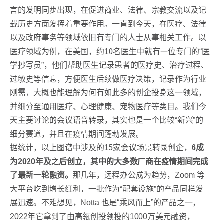
言的发明同步出现，在促进商业、法律、宗教交流以及记
载历史方面发挥着重要作用。一直到今天，在医疗、法律
以及政府事务等领域依旧有专门的人士从事相关工作。以
医疗领域为例，在美国，约10名医生中就有一位专门的“医
学抄写员”，他们帮助医生记录患者的医疗史、治疗过程、
过敏史等信息，方便医生后续做医疗决策，记录作为行业
刚需，大概也能理解为何有如此多的创企投身这一领域，
并细分至通用医疗、心理健康、宠物医疗等类目。我们今
天主要讨论的会议语音转录，其实也是一个比较“新兴”的
细分赛道，并且在疫情期间蓬勃发展。
据统计，以上图谱中涉及的15家会议场景转录创企，
6成
为2020年及之后创立，其中的大多数厂商在疫情期间完成
了最新一轮融资。
那几年，远程办公成为趋势，Zoom 等
大平台吃到增长红利，一批作为“配套设施”的产品同样发
展迅速。不难想见，Notta 也是“乘风而上”的产品之一，
2022年它拿到了由高瓴创投领投的1000万美元融资，