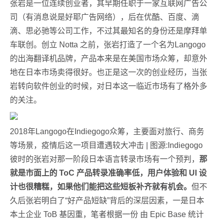
张岩是一位连续创业者，其早期任职于一家互联网广告公
司（有消息说是好耶广告网络），后在优酷、百度、滴
滴、思必驰等公司工作，不过其最知名的身份还是摩拜单
车联创。创立 Notta 之前，张岩打造了一个名为Langogo
的出海翻译机品牌，产品本来是在美国市场众筹，却意外
地在日本市场卖得很好。也正是这一次的创业经历，当张
岩转向软件创业的时候，对日本这一临近市场有了格外多
的关注。
2018年Langogo在Indiegogo众筹，主要面对旅行、商务
等场景，疫情后这一项目遭遇较大冲击 | 图源:Indiegogo
彼时的张岩对那一阶段日本语言转录市场有一个预判，
那
就是市面上的 ToC 产品转录准确率低，用户体验和 UI 设
计也很糟糕
，如果他们能把这些短板补齐就有机会。
但不
久后张岩明白了“好产品短缺”背后的深层因素，一是日本
本土企业 ToB 基因重，笔者根据一份 由 Epic Base 统计