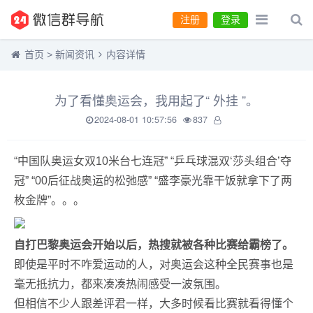
注册
登录
首页
>
新闻资讯
内容详情
为了看懂奥运会，我用起了“ 外挂 ”。
2024-08-01 10:57:56
837
“中国队奥运女双10米台七连冠” “乒乓球混双‘莎头组合’夺
冠” “00后征战奥运的松弛感” “盛李豪光靠干饭就拿下了两
枚金牌”。。。
自打巴黎奥运会开始以后，热搜就被各种比赛给霸榜了。
即使是平时不咋爱运动的人，对奥运会这种全民赛事也是
毫无抵抗力，都来凑凑热闹感受一波氛围。
但相信不少人跟差评君一样，大多时候看比赛就看得懂个