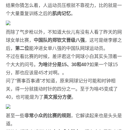
结果你猜怎么着，人运动员压根就不靠视力，比的就是一
个大量重复训练之后的
肌肉记忆
。
而除了气步枪以外，不知道大伙儿有没有人看了昨天的网
球女单比赛，
中国队的郑钦文晋级八强
，这可是继李娜之
后，
第二位
能冲进女单八强的中国队网球运动员。
不过在看比赛的时候，差评君这个网球小白其实头顶着一
个大大的问号。
为啥计分是15、30和40?
如果一个球15
分，那也应该是45才对啊。。
问了“赛事百事通”才知道，原来网球记分可能和时钟相
关，得一分就拨动时针的四分之一。至于为啥45变成了
40，也可能是为了
英文报分方便
。
甚至一些
非常小众的比赛的规则
，它解读起来也是头头是
道。