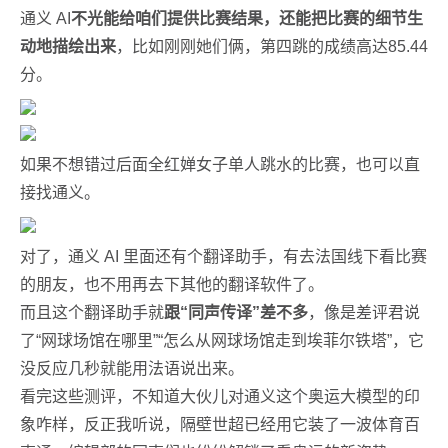
通义 AI
不光能给咱们提供比赛结果，还能把比赛的细节生
动地描绘出来
，比如刚刚她们俩，第四跳的成绩高达85.44
分。
如果不想错过后面全红婵女子单人跳水的比赛，也可以直
接找通义。
对了，通义 AI 里面还有个翻译助手，有去法国线下看比赛
的朋友，也不用再去下其他的翻译软件了。
而且这个翻译助手就
跟“同声传译”差不多
，像是差评君说
了“网球场馆在哪里”“怎么从网球场馆走到埃菲尔铁塔”，它
没反应几秒就能用法语说出来。
看完这些测评，不知道大伙儿对通义这个奥运大模型的印
象咋样，反正我听说，隔壁世超已经用它装了一波体育百