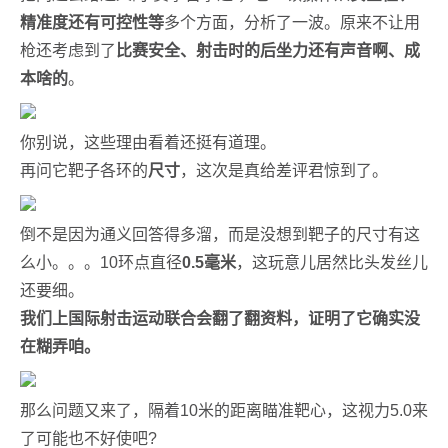
精准度还有可控性等
多个方面，分析了一波。原来不让用
枪还考虑到了
比赛安全、射击时的后坐力还有声音啊、成
本啥的
。
你别说，这些理由看着还挺有道理。
再问它靶子各环的
尺寸
，这次是真给差评君惊到了。
倒不是因为通义回答得多溜，而是没想到靶子的尺寸有这
么小。。。10环点直径
0.5毫米
，这玩意儿居然比头发丝儿
还要细。
我们上国际射击运动联合会翻了翻资料，证明了它确实没
在糊弄咱。
那么问题又来了，隔着10米的距离瞄准靶心，这视力5.0来
了可能也不好使吧?