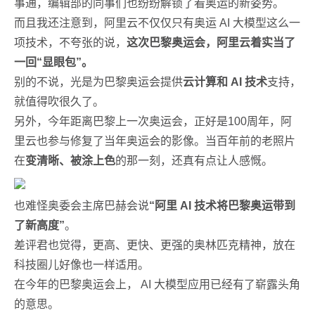
事通，编辑部的同事们也纷纷解锁了看奥运的新姿势。
而且我还注意到，阿里云不仅仅只有奥运 AI 大模型这么一
项技术，不夸张的说，
这次巴黎奥运会，阿里云着实当了
一回“显眼包”。
别的不说，光是为巴黎奥运会提供
云计算和 AI 技术
支持，
就值得吹很久了。
另外，今年距离巴黎上一次奥运会，正好是100周年，阿
里云也参与修复了当年奥运会的影像。当百年前的老照片
在
变清晰、被涂上色
的那一刻，还真有点让人感慨。
也难怪奥委会主席巴赫会说
“阿里 AI 技术将巴黎奥运带到
了新高度”
。
差评君也觉得，更高、更快、更强的奥林匹克精神，放在
科技圈儿好像也一样适用。
在今年的巴黎奥运会上， AI 大模型应用已经有了崭露头角
的意思。