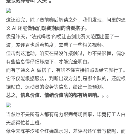
楚钦的绰号叫“大头”。
这还没完，除了赛前赛后解读之外，我们发现，阿里的通
义 AI 还能
做我们观赛期间的陪看搭子。
像是昨天，“法式吗喽”的梗让击剑比赛大范围出圈了一
波，差评君也蹭着热度，去看了一些相关视频。
但击剑这运动，咱实在是没咋接触过，也不是很懂，偶尔
有些信息得仔细琢磨下，才能完全明白。
而有了通义 AI 做搭子，有啥不懂直接拍照丢给它就行了。
它不仅能根据服装，判断出双方分别是哪个队的，还能根
据站位、运动员的姿势等信息，给出一些预测。
总之，信息价值、情绪价值啥的都有给到咱。。。
当然也不是所有人都有精力跟完每场赛事，毕竟打工人白
天都得忙着上班。
像今天陈芋汐和全红婵跳水时，差评君还忙着写稿呢，而