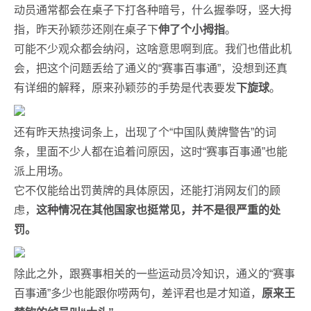
动员通常都会在桌子下打各种暗号，什么握拳呀，竖大拇
指，昨天孙颖莎还刚在桌子下
伸了个小拇指
。
可能不少观众都会纳闷，这啥意思啊到底。我们也借此机
会，把这个问题丢给了通义的“赛事百事通”，没想到还真
有详细的解释，原来孙颖莎的手势是代表要发
下旋球
。
还有昨天热搜词条上，出现了个“中国队黄牌警告”的词
条，里面不少人都在追着问原因，这时“赛事百事通”也能
派上用场。
它不仅能给出罚黄牌的具体原因，还能打消网友们的顾
虑，
这种情况在其他国家也挺常见，并不是很严重的处
罚。
除此之外，跟赛事相关的一些运动员冷知识，通义的“赛事
百事通”多少也能跟你唠两句，差评君也是才知道，
原来王