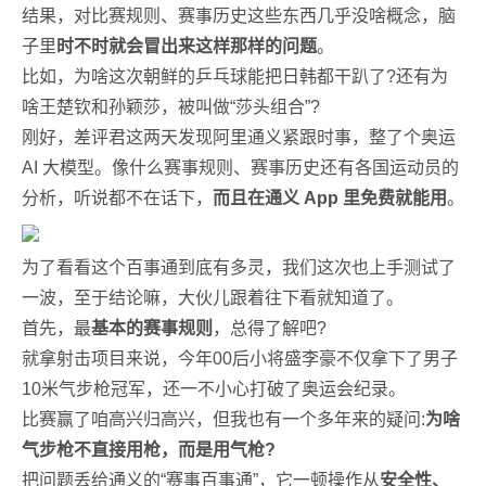
结果，对比赛规则、赛事历史这些东西几乎没啥概念，脑
子里
时不时就会冒出来这样那样的问题
。
比如，为啥这次朝鲜的乒乓球能把日韩都干趴了?还有为
啥王楚钦和孙颖莎，被叫做“莎头组合”?
刚好，差评君这两天发现阿里通义紧跟时事，整了个奥运
AI 大模型。像什么赛事规则、赛事历史还有各国运动员的
分析，听说都不在话下，
而且在通义 App 里免费就能用
。
为了看看这个百事通到底有多灵，我们这次也上手测试了
一波，至于结论嘛，大伙儿跟着往下看就知道了。
首先，最
基本的赛事规则
，总得了解吧?
就拿射击项目来说，今年00后小将盛李豪不仅拿下了男子
10米气步枪冠军，还一不小心打破了奥运会纪录。
比赛赢了咱高兴归高兴，但我也有一个多年来的疑问:
为啥
气步枪不直接用枪，而是用气枪?
把问题丢给通义的“赛事百事通”，它一顿操作从
安全性、