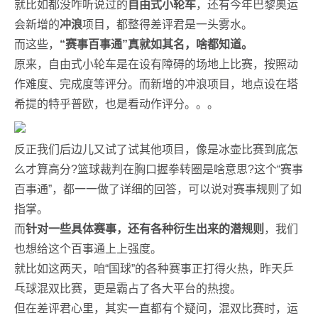
就比如都没咋听说过的
自由式小轮车
，还有今年巴黎奥运
会新增的
冲浪
项目，都整得差评君是一头雾水。
而这些，
“赛事百事通”真就如其名，啥都知道。
原来，自由式小轮车是在设有障碍的场地上比赛，按照动
作难度、完成度等评分。而新增的冲浪项目，地点设在塔
希提的特乎普欧，也是看动作评分。。。
反正我们后边儿又试了试其他项目，像是冰壶比赛到底怎
么才算高分?篮球裁判在胸口握拳转圈是啥意思?这个“赛事
百事通”，都一一做了详细的回答，可以说对赛事规则了如
指掌。
而
针对一些具体赛事，还有各种衍生出来的潜规则
，我们
也想给这个百事通上上强度。
就比如这两天，咱“国球”的各种赛事正打得火热，昨天乒
乓球混双比赛，更是霸占了各大平台的热搜。
但在差评君心里，其实一直都有个疑问，混双比赛时，运