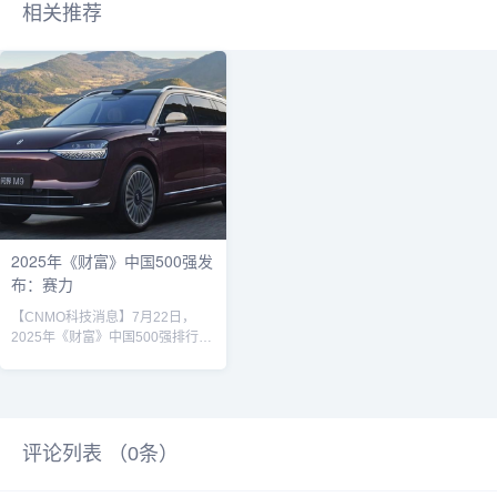
相关推荐
2025年《财富》中国500强发
布：赛力
【CNMO科技消息】7月22日，
2025年《财富》中国500强排行榜
正式发布。其中，京东排名第11，
赛力斯跃升235名，排名第169
名。赛力斯问界汽车今年500家上
榜的中国公司在2024年的总营业收
入达到14.2万亿美元，和上年上榜
评论列表 （
0
条）
公司相比，下降约2.7%；净利润达
到7564亿美元，较上年增长约