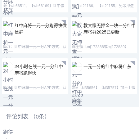
薇【wb66511】【wb66169】红中做
微【td21166】 【td21155】免带押进
鬼,血战，百搭，抓马方式
群，群内跑包包赔支
红中麻将一元一分跑得快微
教大家无押金一块一分红中
信群
麻将群2025已更新
简介：红中麻将一元一分APP方式：认
群主微【mj172888或mj172889】
准微—mj33656—mimi15
【mj172887】欢迎广大麻
24小时在线一元一分红中
一元一分的红中麻将广东
麻将跑得快
简介：红中麻将一元一分APP方式：认
加V【kt35656】【kt35757】加不上微
准微—mj33656—mimi15
信就加QQ257988378
评论列表 （
0
条）