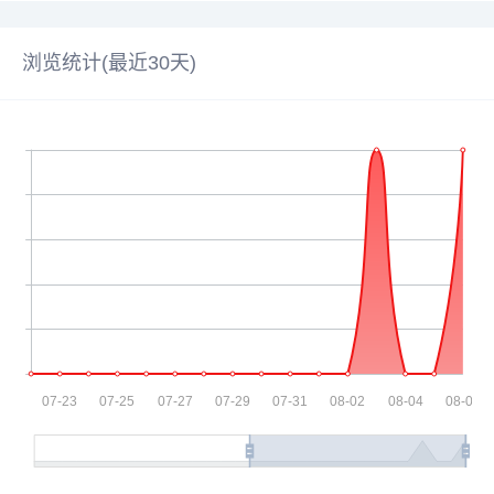
浏览统计(最近30天)