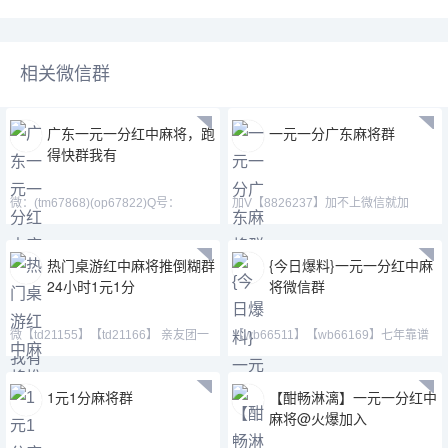
相关微信群
广东一元一分红中麻将，跑
一元一分广东麻将群
得快群我有
微：(tm67868)(op67822)Q号：
加V【8826237】加不上微信就加
(3962164317)想要加入最火的
QQ(8826237)或如果添加
热门桌游红中麻将推倒糊群
{今日爆料}一元一分红中麻
24小时1元1分
将微信群
微【td21155】【td21166】 亲友团一
【wb66511】【wb66169】七年靠谱
元一分上下分模式
老平台，我不能保证你能
1元1分麻将群
【酣畅淋漓】一元一分红中
麻将@火爆加入