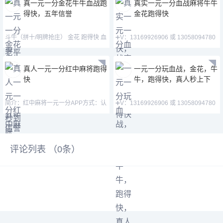
真一元一分金花牛牛血战跑
真实一元一分血战麻将牛牛
得快，五年信誉
金花跑得快
斗牛（拼十/明牌抢庄） 金花 跑得快 血
➕V：13169926906 或 13058094780
战麻将 德州扑克➕
QQ:3122617673 玩
真人一元一分红中麻将跑得
一元一分玩血战，金花，牛
快
牛，跑得快，真人秒上下
简介：红中麻将一元一分APP方式：认
➕V：13169926906 或 13058094780
准微—mj33656—mimi15
QQ:3122617673 玩
评论列表 （
0
条）