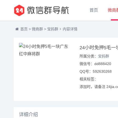
首页
微商
首页
>
微商群
>
宝妈群
内容详情
24小时免押5毛
所属分类：
宝妈群
微信号：dd888420
QQ号：592630268
相关标签：
添加时，请备注 24jia.
详细介绍