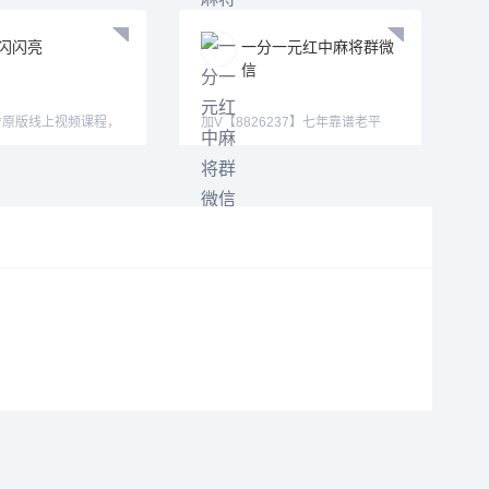
闪闪亮
一分一元红中麻将群微
信
*原版线上视频课程，
加V【8826237】七年靠谱老平
台，上/下比例一样无差价。