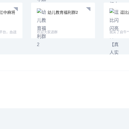
红中麻将
幼儿教育福利群2
逗比
老平台，血战
欢迎大家进群
我买了启牛*
不
想要的