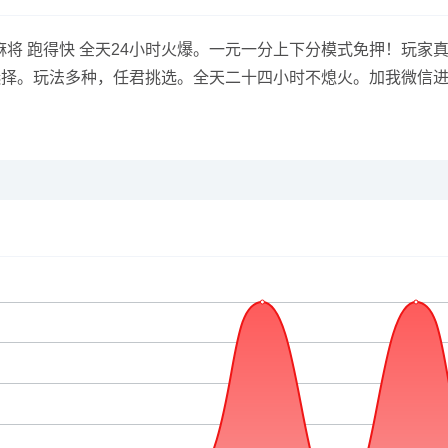
8420】红中麻将 跑得快 全天24小时火爆。一元一分上下分模式免
最佳选择。玩法多种，任君挑选。全天二十四小时不熄火。加我微信