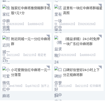
独家红中麻将推倒糊群手机
这里有一块红中麻将群福星
版1元1分
高照
微【592630268】 【dd888420】
微 【dd888420】【592630268】
【jk881883】红中麻将群
【jk881883】 Q号：59263
附近同城一元一分红中麻将
（精益求精）24小时免押
群
一块广东红中麻将群
微【td21166】 【td21155】稳定老
微【592630268】 【dd888420】
群！（广东一元一分红中
【jk881883】等风也等你
小可爱微信红中麻将一元一
口碑好信誉好24小时上下
分落雪
分正规麻将群
加V【tm67868】【op67822】加不上
微【td21166】 【td21155】红中麻将
微信就加QQ(39621643
跑得快 全天24小