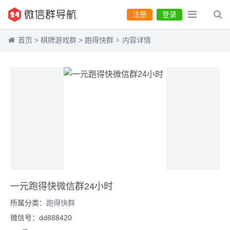
注册
登录
首页
>
棋牌游戏群
>
跑得快群
内容详情
一元跑得快微信群24小时
所属分类：
跑得快群
微信号：dd888420