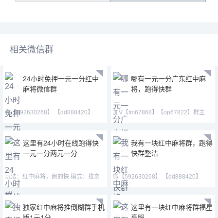
相关微信群
24小时免押一元一分红中
哪有一元一分广东红中麻
麻将微信群
将，跑得快群
微【592630268】 【dd888420】
加V【tm67868】【op67822】群主
【jk881883】红中麻将
QQ:3962164317,红中麻
这里有24小时在线跑得快
我有一块红中麻将群，跑得
一元一分两元一分
快群整洁
玩法：红中麻将，跑的快 模式：拉亲
微【592630268】 【dd888420】
友圈APP上下分
【jk881883】红中麻将群
独家红中麻将推倒糊群手机
这里有一块红中麻将群福星
版1元1分
高照