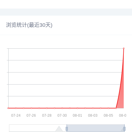
浏览统计(最近30天)