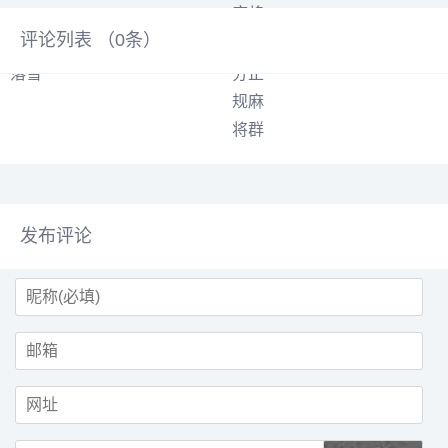
评论列表 （
0
条）
发布评论