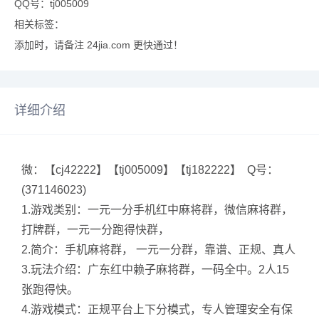
QQ号：tj005009
相关标签：
添加时，请备注 24jia.com 更快通过！
详细介绍
微：【cj42222】【tj005009】【tj182222】 Q号：
(371146023)
1.游戏类别：一元一分手机红中麻将群，微信麻将群，
打牌群，一元一分跑得快群，
2.简介：手机麻将群， 一元一分群，靠谱、正规、真人
3.玩法介绍：广东红中赖子麻将群，一码全中。2人15
张跑得快。
4.游戏模式：正规平台上下分模式，专人管理安全有保