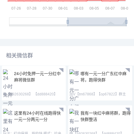
相关微信群
24小时免押一元一分红中
哪有一元一分广东红中麻
麻将微信群
将，跑得快群
微【592630268】 【dd888420】
加V【tm67868】【op67822】群主
【jk881883】红中麻将
QQ:3962164317,红中麻
这里有24小时在线跑得快
我有一块红中麻将群，跑得
一元一分两元一分
快群整洁
玩法：红中麻将，跑的快 模式：拉亲
微【592630268】 【dd888420】