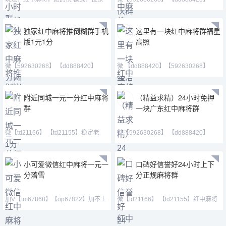
友圈APP上下分
【jk881883】红中麻将群
独家红中麻将推倒糊群手机
这里有一块红中麻将群福星
版1元1分
高照
微【592630268】 【dd888420】
微 【dd888420】【592630268】
【jk881883】红中麻将群
【jk881883】 Q号：59263
附近同城一元一分红中麻将
（精益求精）24小时免押
群
一块广东红中麻将群
微【td21166】 【td21155】稳定老
微【592630268】 【dd888420】
群！（广东一元一分红中
【jk881883】等风也等你
小可爱微信红中麻将一元一
口碑好信誉好24小时上下
分落雪
分正规麻将群
加V【tm67868】【op67822】加不上
微【td21166】 【td21155】红中麻将
微信就加QQ(39621643
跑得快 全天24小