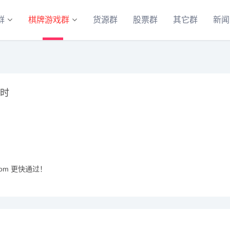
群
棋牌游戏群
货源群
股票群
其它群
新闻
小时
com 更快通过！