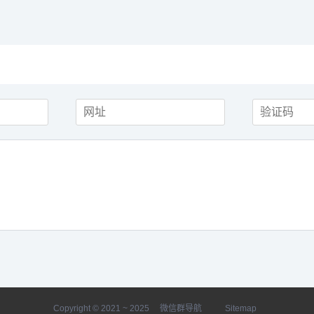
Copyright © 2021 ~ 2025
微信群导航
Sitemap