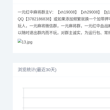
一元红中麻将群主V：【xh19008】【xh29008
QQ【3782186838】或如果添加频繁就换一个
玩人，一元麻将微信群，一元麻将群，一元红中血战
以随时退出群内而不玩，对群主诚实，为运行包、常规
浏览统计(最近30天)