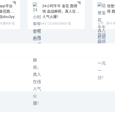
pp平台
24小时牛牛 金花 跑得
信誉
金花跑得
快 血战麻将，真人在线
将 
dou3yy
人气火爆！
一分德州扑克
进平台➕V 13169926906 或
斗牛（拼十/明牌抢
13058094780 QQ:3122617
快 血战麻将