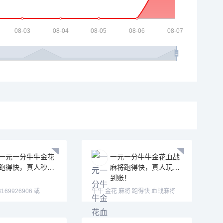
一元一分牛牛金花
一元一分牛牛金花血战
跑得快，真人秒到
麻将跑得快，真人玩秒
到账！
69926906 或
牛牛 金花 麻将 跑得快 血战麻将
13058094780 QQ:3122617
➕V：13169926906 或