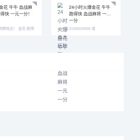
金花 牛牛 血战麻
24小时火爆金花 牛牛
跑得快 一元一分！
跑得快 血战麻将 一元
一分
庄） 金花 跑得
➕V：13169926906 或
 德州扑克➕
13058094780 QQ:3122617673
主