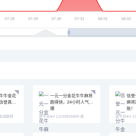
牛牛金花
一元一分金花牛牛麻将
信誉
信誉真人
跑得快，24小时人气火
麻将
爆
账！
 血战麻将
进平台➕V 13169926906 或
进平台➕V 131
13058094780 QQ:3122617