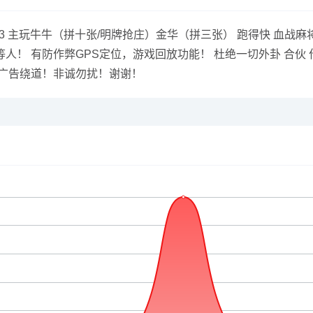
Q:3122617673 主玩牛牛（拼十张/明牌抢庄）金华（拼三张） 跑得
！ 有防作弊GPS定位，游戏回放功能！ 杜绝一切外卦 合伙 
，广告绕道！非诚勿扰！谢谢！