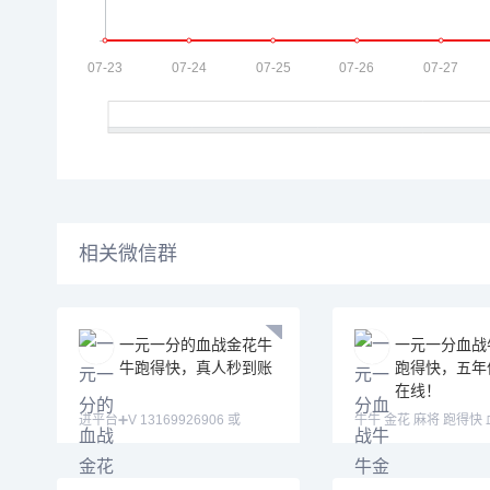
相关微信群
一元一分的血战金花牛
一元一分血战
牛跑得快，真人秒到账
跑得快，五年
在线！
进平台➕V 13169926906 或
牛牛 金花 麻将 跑得快
13058094780 QQ:3122617
➕V：13169926906 或