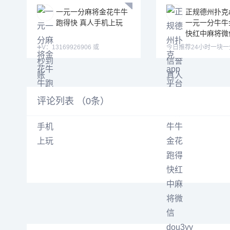
一元一分麻将金花牛牛
正规德州扑克a
跑得快 真人手机上玩
一元一分牛牛
快红中麻将微信
➕V：13169926906 或
今日推荐24小时一块
13058094780 QQ:3122617673
牛牛金花跑得快红中麻
主
评论列表 （
0
条）