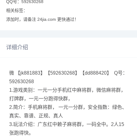
QQ号：592630268
相关标签：
添加时，请备注 24jia.com 更快通过！
详细介绍
微 【jk881883】【592630268】【dd888420】 Q号：
592630268
1.游戏类别：一元一分手机红中麻将群，微信麻将群，
打牌群，一元一分跑得快群，
2.简介：手机麻将群， 一元一分群，安全指数：绿色、
真实、靠谱、正规、真人
3.玩法介绍：广东红中赖子麻将群，一码全中。2人15
张跑得快。