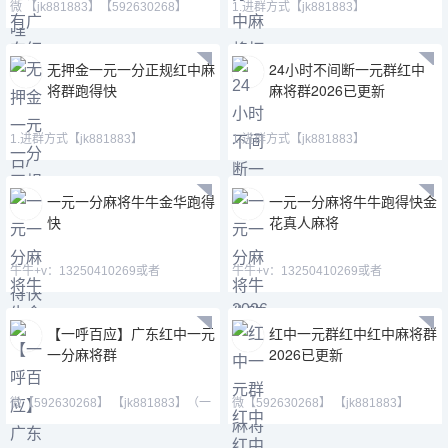
微 【jk881883】【592630268】
1.进群方式【jk881883】
【dd888420】 Q号：59263
【592630268】 【dd888420】QQ
无押金一元一分正规红中麻
24小时不间断一元群红中
将群跑得快
麻将群2026已更新
1.进群方式【jk881883】
1.进群方式【jk881883】
【592630268】 【dd888420】QQ
【592630268】 【dd888420】QQ
一元一分麻将牛牛金华跑得
一元一分麻将牛牛跑得快金
快
花真人麻将
牛牛+v：13250410269或者
牛牛+v：13250410269或者
16714013394金花牛牛血战麻将。
16714013394。QQ【3078327858】
【一呼百应】广东红中一元
红中一元群红中红中麻将群
一分麻将群
2026已更新
微【592630268】 【jk881883】（一
微【592630268】 【jk881883】
元俩元红中麻将）（跑的快
【dd888420】红中麻将群