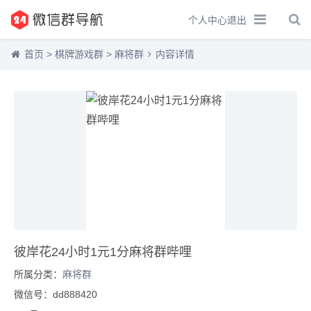
个人中心
退出
首页
>
棋牌游戏群
>
麻将群
内容详情
彼岸花24小时1元1分麻将群哔哩
所属分类：
麻将群
微信号：dd888420