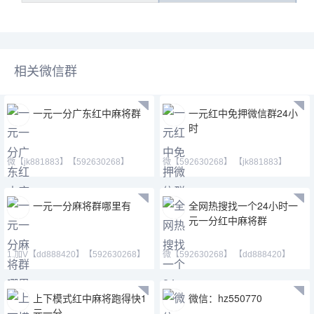
相关微信群
一元一分广东红中麻将群
一元红中免押微信群24小
时
微【jk881883】【592630268】
微【592630268】 【jk881883】
【dd888420】 亲友团一元
【dd888420】等风也等你
一元一分麻将群哪里有
全网热搜找一个24小时一
元一分红中麻将群
1.加V【dd888420】【592630268】
微【592630268】 【dd888420】
【jk881883】QQ(5926
【jk881883】红中麻将群
上下模式红中麻将跑得快1
微信：hz550770
元一分