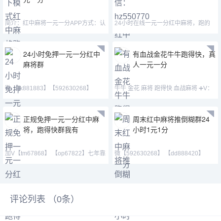
简介：红中麻将一元一分APP方式：认
24小时在线一元一分红中麻将，跑的
准微—mj33656—mimi15
快。
24小时免押一元一分红中
有血战金花牛牛跑得快，真
麻将群
人一元一分
微 【jk881883】【592630268】
牛牛 金花 麻将 跑得快 血战麻将 ➕V：
【dd888420】 Q号：59263
13169926906 或
正规免押一元一分红中麻
周末红中麻将推倒糊群24
将，跑得快群我有
小时1元1分
加V【tm67868】 【op67822】七年靠
微【592630268】 【dd888420】
谱大平台，时间：全天24
【jk881883】红中麻将群
评论列表 （
0
条）