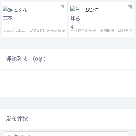
蝶恋花
气球总汇
大家好我叫马兰博视叔叔阿姨身体健康
气球供货商气球，正圆地爆，酒吧暴力
万事如意心想事
气球，厂家直销，大量现
评论列表 （
0
条）
发布评论