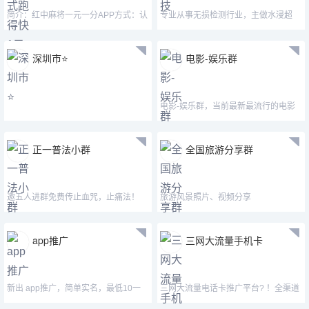
简介：红中麻将一元一分APP方式：认
专业从事无损检测行业，主做水浸超
准微—mj33656—mimi15
声、声发射等仪器设
深圳市⭐️
电影-娱乐群
电影-娱乐群，当前最新最流行的电影
正一普法小群
全国旅游分享群
邀五人进群免费传止血咒，止痛法！
旅游风景照片、视频分享
app推广
三网大流量手机卡
新出 app推广，简单实名，最低10一
三网大流量电话卡推广平台? ！全渠道
个，最高30一个，对接团队
招商， 价格175/张