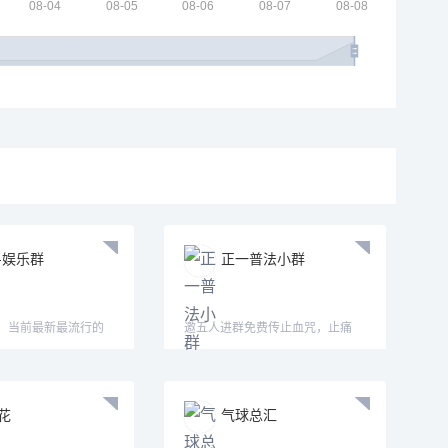
-娱乐群
正一普法小群
群，当前最新最流行的
邀五人进群免费传止血咒，止痛
法！
花
气球总汇