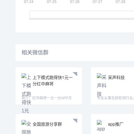
相关微信群
上下模式跑得快1元一
采声科技
分红中麻将
简介：红中麻将一元一分APP方
专业从事无损检测行业
式：认准微—mj33656—mimi15
超声、声发射等仪器设
全国旅游分享群
app推广