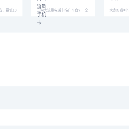
名，最低10
三网大流量电话卡推广平台? ！全
大家好我叫
对接团队
渠道招商， 价格175/张
健康万事如