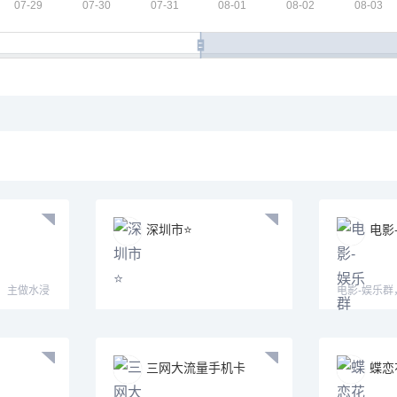
深圳市⭐️
电影
，主做水浸
电影-娱乐
电影
三网大流量手机卡
蝶恋