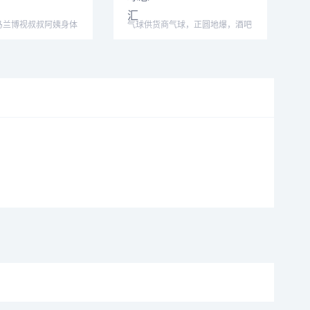
马兰博视叔叔阿姨身体
气球供货商气球，正圆地爆，酒吧
意心想事
暴力气球，厂家直销，大量现