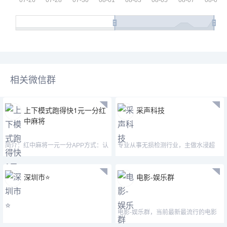
相关微信群
上下模式跑得快1元一分红
采声科技
中麻将
简介：红中麻将一元一分APP方式：认
专业从事无损检测行业，主做水浸超
准微—mj33656—mimi15
声、声发射等仪器设
深圳市⭐️
电影-娱乐群
电影-娱乐群，当前最新最流行的电影