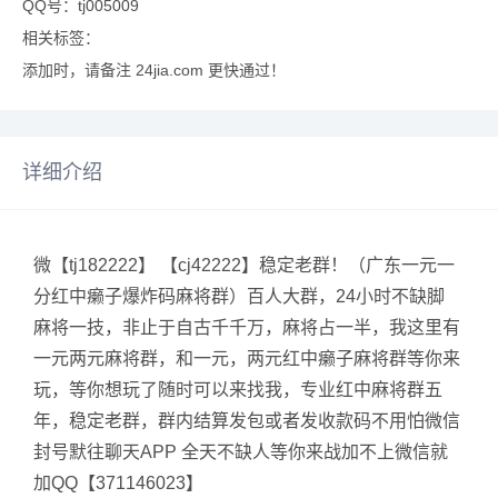
QQ号：tj005009
相关标签：
添加时，请备注 24jia.com 更快通过！
详细介绍
微【tj182222】 【cj42222】稳定老群！（广东一元一
分红中癞子爆炸码麻将群）百人大群，24小时不缺脚
麻将一技，非止于自古千千万，麻将占一半，我这里有
一元两元麻将群，和一元，两元红中癞子麻将群等你来
玩，等你想玩了随时可以来找我，专业红中麻将群五
年，稳定老群，群内结算发包或者发收款码不用怕微信
封号默往聊天APP 全天不缺人等你来战加不上微信就
加QQ【371146023】