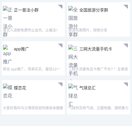
正一普法小群
全国旅游分享群
邀五人进群免费传止血咒，止痛法！
旅游风景照片、视频分享
app推广
三网大流量手机卡
新出 app推广，简单实名，最低10一
三网大流量电话卡推广平台? ！全渠道
个，最高30一个，对接团队
招商， 价格175/张
蝶恋花
气球总汇
大家好我叫马兰博视叔叔阿姨身体健康
气球供货商气球，正圆地爆，酒吧暴力
万事如意心想事
气球，厂家直销，大量现