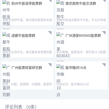
杭州牛股涨停股票群
南京趋势牛股交流群
本群专涨停牛股，群内提供股票技术指
本群所有成员要和平共处，不允许有辱
导，股票解套指导，欢迎
骂、讽刺群友的言辞
成都牛股股票群
广州酒家603043股票群
朋友的交流平台，每日都会有免费的股
高手聚集，股票高手，研究探讨,A股要
票更新，也欢迎大家积
买题材股，港股要买便
广州股票财富研究群
股市晚间10点
股票，炒股，股票群，炒股群，股票学
欢迎关注：股市晚间10点
习群，股票交流群，炒股学习群
评论列表 （
0
条）