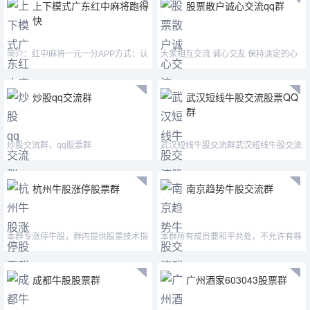
上下模式广东红中麻将跑得
股票散户诚心交流qq群
快
简介：红中麻将一元一分APP方式：认
大家相互交流 诚心交友 保持淡定的心
准微—mj33656—mimi15
态
炒股qq交流群
武汉短线牛股交流股票QQ
群
炒股交流群，qq股票群
武汉短线牛股交流群武汉短线牛股交流
群武汉短线牛股交
杭州牛股涨停股票群
南京趋势牛股交流群
本群专涨停牛股，群内提供股票技术指
本群所有成员要和平共处，不允许有辱
导，股票解套指导，欢迎
骂、讽刺群友的言辞
成都牛股股票群
广州酒家603043股票群