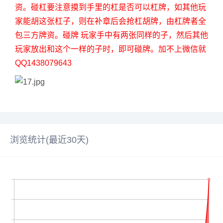
资。碰杠要注意摸到手里的杠是否可以杠牌，如其他玩
家能胡这张杠子，则在补章后会抢杠胡牌，由杠牌者全
包三方牌资。碰牌 玩家手中有两张同样的子，然后其他
玩家放出和这个一样的子时，即可碰牌。加不上微信就
QQ1438079643
浏览统计(最近30天)