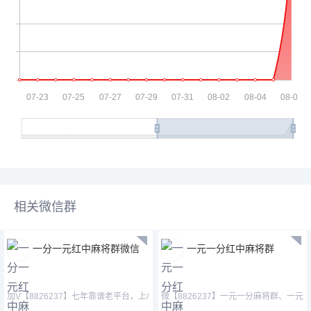
相关微信群
一分一元红中麻将群微信
一元一分红中麻将群
加V【8826237】七年靠谱老平台，上/
微【8826237】一元一分麻将群、一元
下比例一样无差价。
红中麻将微信群，加