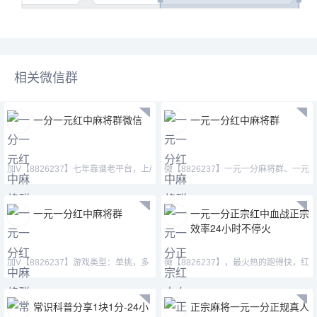
相关微信群
一分一元红中麻将群微信
一元一分红中麻将群
加V【8826237】七年靠谱老平台，上/
微【8826237】一元一分麻将群、一元
下比例一样无差价。
红中麻将微信群，加
一元一分红中麻将群
一元一分正宗红中血战正宗
效率24小时不停火
加V【8826237】游戏类型：单挑，多
薇【8826237】，最火热的跑得快，红
人，亲友圈模式、秒上下一
中,血战，等等。自助上下
常识科普分享1块1分-24小
正宗麻将一元一分正规真人