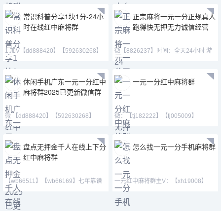
常识科普分享1块1分-24小
正宗麻将一元一分正规真人
时在线红中麻将群
跑得快无押无力诚信经营
1.加V【dd888420】【592630268】
微【8826237】时间：全天24小时 游
【jk881883】QQ(5926
戏类型：单挑，多人，亲友圈
休闲手机广东一元一分红中
一元一分红中麻将群
麻将群2025已更新微信群
微 【dd888420】【592630268】
微：【tj182222】【tj005009】
【jk881883】 Q号：59263
【cj42222】 QQ号 371146
盘点无押金千人在线上下分
怎么找一元一分手机麻将群
红中麻将群
【wb66511】【wb66169】七年靠谱
一元红中麻将群主V：【xh19008】
老平台，我不能保证你能
【xh29008】【tj19008】