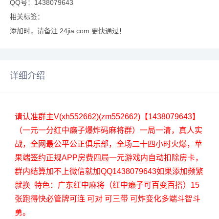
QQ号：1438079643
相关标签：
添加时，请备注 24jia.com 更快通过！
详细介绍
请认准群主V(xh552662)(zm552662)【1438079643】
（一元一分红中癞子爆炸码麻将群）一局一清，真人实
战，全网最公平公正俱乐部，全场二十四小时火爆，苹
果端签约正规APP房费四局一元游戏内自动扣除房卡，
群内结算加不上微信就加QQ1438079643如果添加频繁
就换 特色：广东红中麻将（红中癞子可百变百搭）15
张跑得快必管牌可连 可对 可三带 可炸变化多端斗智斗
勇。