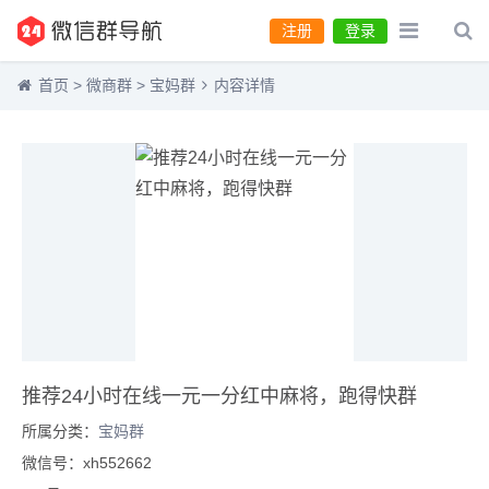
注册
登录
首页
>
微商群
>
宝妈群
内容详情
推荐24小时在线一元一分红中麻将，跑得快群
所属分类：
宝妈群
微信号：xh552662