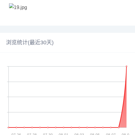
浏览统计(最近30天)