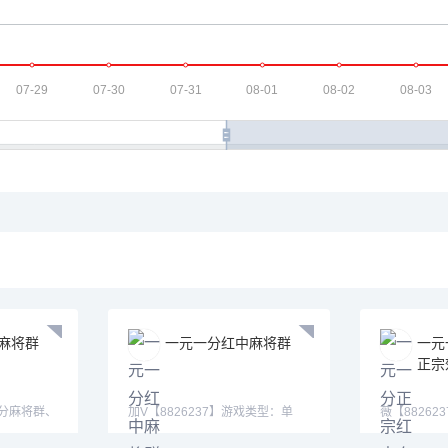
麻将群
一元一分红中麻将群
一元
正宗
一分麻将群、
加V【8826237】游戏类型：单
薇【8826
加
挑，多人，亲友圈模式、秒上下一
快，红中,