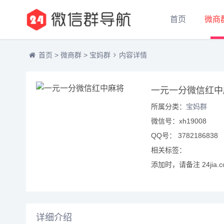
首页
微商
首页
>
微商群
>
宝妈群
内容详情
一元一分微信红中
所属分类：
宝妈群
微信号：xh19008
QQ号： 3782186838
相关标签：
添加时，请备注 24jia.
详细介绍