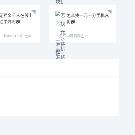
QQ(5926
无押金千人在线上
怎么找一元一分手机麻
红中麻将群
将群
1】【wb66169】七年
一元红中麻将群主V：
，我不能保证你能
【xh19008】【xh29008】
【tj19008】