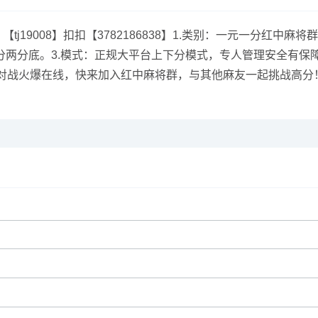
8】【tj19008】扣扣【3782186838】1.类别：一元一分红
两分底。3.模式：正规大平台上下分模式，专人管理安全有保
人对战火爆在线，快来加入红中麻将群，与其他麻友一起挑战高分