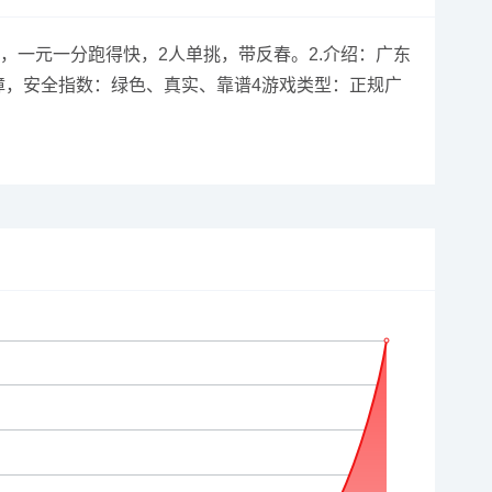
中麻将群，一元一分跑得快，2人单挑，带反春。2.介绍：广东
障，安全指数：绿色、真实、靠谱4游戏类型：正规广
！