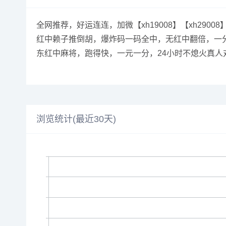
全网推荐，好运连连，加微【xh19008】【xh2900
红中赖子推倒胡，爆炸码一码全中，无红中翻倍，一分
东红中麻将，跑得快，一元一分，24小时不熄火真
浏览统计(最近30天)