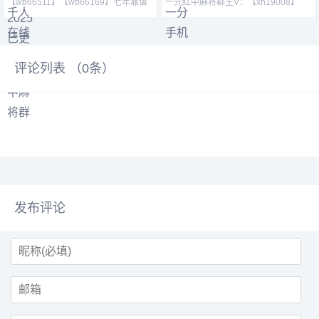
【wb66511】【wb66169】七年靠谱
一元红中麻将群主V：【xh19008】
老平台，我不能保证你能
【xh29008】【tj19008】
评论列表 （
0
条）
发布评论