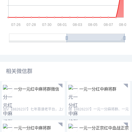
相关微信群
一分一元红中麻将群微信
一元一分红中麻将群
加V【8826237】七年靠谱老平台，上/
微【8826237】一元一分麻将群、一元
下比例一样无差价。
红中麻将微信群，加
一元一分红中麻将群
一元一分正宗红中血战正宗