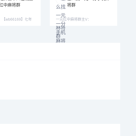
红中麻将群
将群
1】【wb66169】七年
一元红中麻将群主V：
，我不能保证你能
【xh19008】【xh29008】
【tj19008】