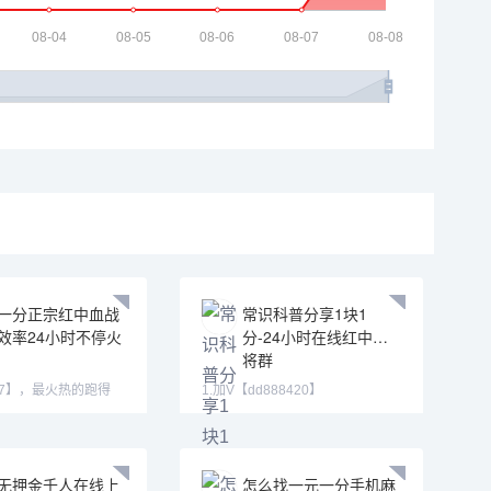
一分正宗红中血战
常识科普分享1块1
效率24小时不停火
分-24小时在线红中麻
将群
237】，最火热的跑得
1.加V【dd888420】
血战，等等。自助上下
【592630268】 【jk881883】
QQ(5926
无押金千人在线上
怎么找一元一分手机麻