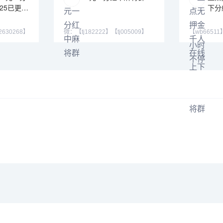
25已更新
下分
2630268】
微：【tj182222】【tj005009】
【wb6651
号：59263
【cj42222】 QQ号 371146
靠谱老平台