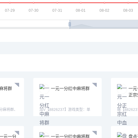
麻将群
一元一分红中麻将群
一元
正宗
一分麻将群、
加V【8826237】游戏类型：单
薇【8826
加
挑，多人，亲友圈模式、秒上下一
快，红中,
一元一分
一元一分红中麻将群
盘点