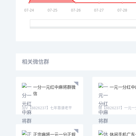
相关微信群
一分一元红中麻将群微
一元一分红中
信
加V【8826237】七年靠谱老平
微【8826237】一元
台，上/下比例一样无差价。
一元红中麻将微信群，
正宗麻将一元一分正规
休闲手机广东