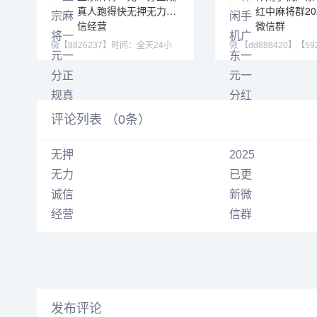
真人跑得快无押无力诚
红中麻将群20
信经营
微信群
微【8826237】时间：全天24小
微 【dd888420】【59
时 游戏类型：单挑，多人，亲友
【jk881883】 Q
圈
评论列表 （
0
条）
发布评论