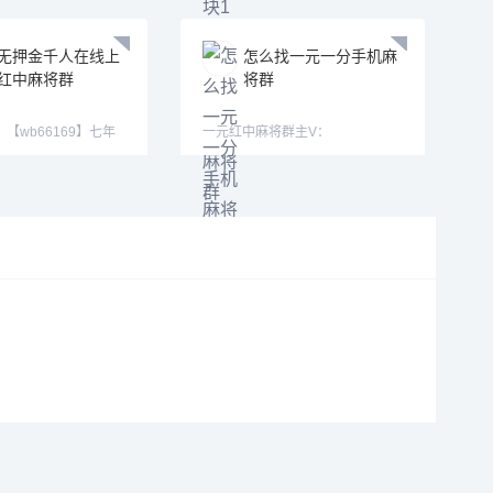
QQ(5926
无押金千人在线上
怎么找一元一分手机麻
红中麻将群
将群
1】【wb66169】七年
一元红中麻将群主V：
，我不能保证你能
【xh19008】【xh29008】
【tj19008】