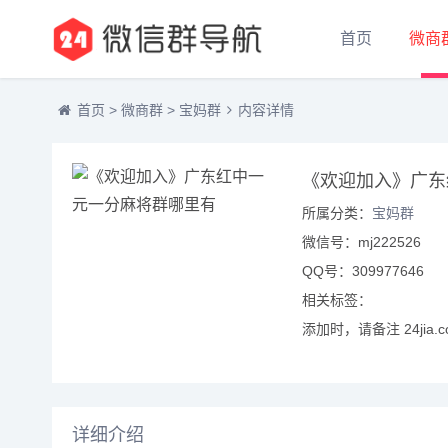
首页
微商
首页
>
微商群
>
宝妈群
内容详情
《欢迎加入》广东
所属分类：
宝妈群
微信号：mj222526
QQ号：309977646
相关标签：
添加时，请备注 24jia.
详细介绍