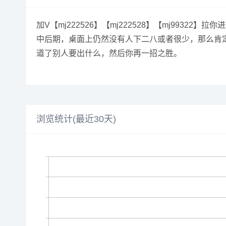
加V【mj222526】【mj222528】【mj993
中后期，桌面上仍然没有人下二八或者很少，那么肯
道了别人要出什么，然后你再一招之胜。
浏览统计(最近30天)