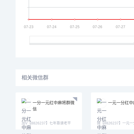
相关微信群
一分一元红中麻将群微
一元一分红中
信
加V【8826237】七年靠谱老平
微【8826237】一元
台，上/下比例一样无差价。
一元红中麻将微信群，