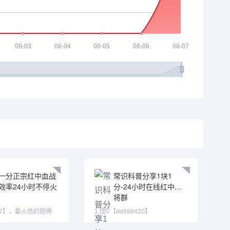
一分正宗红中血战
常识科普分享1块1
效率24小时不停火
分-24小时在线红中麻
将群
237】，最火热的跑得
1.加V【dd888420】
血战，等等。自助上下
【592630268】 【jk881883】