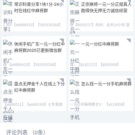
常识科普分享1块1分-24小
正宗麻将一元一分正规真人
时在线红中麻将群
跑得快无押无力诚信经营
1.加V【dd888420】【592630268】
微【8826237】时间：全天24小时 游
【jk881883】QQ(5926
戏类型：单挑，多人，亲友圈
休闲手机广东一元一分红中
一元一分红中麻将群
麻将群2025已更新微信群
微 【dd888420】【592630268】
微：【tj182222】【tj005009】
【jk881883】 Q号：59263
【cj42222】 QQ号 371146
盘点无押金千人在线上下分
怎么找一元一分手机麻将群
红中麻将群
【wb66511】【wb66169】七年靠谱
一元红中麻将群主V：【xh19008】
老平台，我不能保证你能
【xh29008】【tj19008】
评论列表 （
0
条）