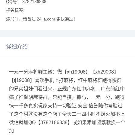
QQ号： 3782186838
相关标签：
添加时，请备注 24jia.com 更快通过！
详细介绍
一元一分麻将群主微：微【xh19008】【xh29008】
【tj19008】喜欢手机上打麻将，红中麻将群跑得快群
的兄弟姐妹们看过来。正规广东红中麻将，广东的红中
癞子推倒胡麻将群，只能自摸，抓马，一元一分，跑得
快一千多真实玩家支持一切验证 安全 信誉随你考验过
了这个村就没有这个店了全天二十四小时不熄火加不上
微信就加QQ【3782186838】或如果添加频繁就换一个
加