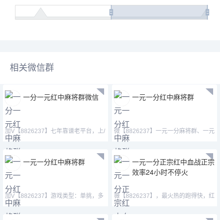
相关微信群
一分一元红中麻将群微信
一元一分红中麻将群
加V【8826237】七年靠谱老平台，上/
微【8826237】一元一分麻将群、一元
下比例一样无差价。
红中麻将微信群，加
一元一分红中麻将群
一元一分正宗红中血战正宗
效率24小时不停火
加V【8826237】游戏类型：单挑，多
薇【8826237】，最火热的跑得快，红
人，亲友圈模式、秒上下一
中,血战，等等。自助上下