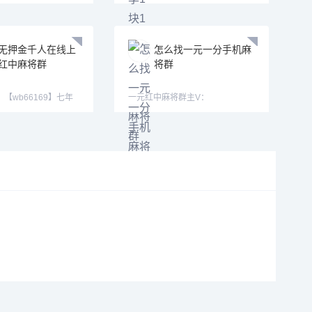
血战，等等。自助上下
【592630268】 【jk881883】
QQ(5926
无押金千人在线上
怎么找一元一分手机麻
红中麻将群
将群
1】【wb66169】七年
一元红中麻将群主V：
，我不能保证你能
【xh19008】【xh29008】
【tj19008】