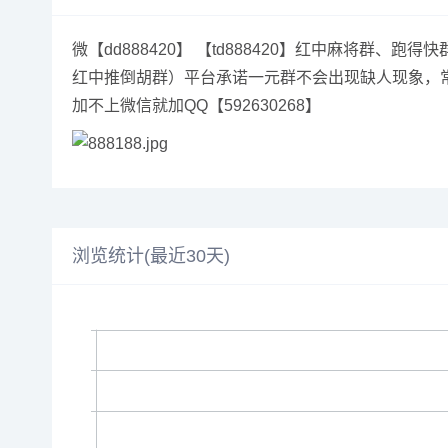
微【dd888420】 【td888420】红中麻将
红中推倒胡群）平台承诺一元群不会出现缺人现象，
加不上微信就加QQ【592630268】
浏览统计(最近30天)