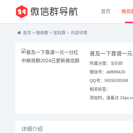
首页
微商
首页
>
微商群
>
宝妈群
内容详情
普及一下靠谱一元
所属分类：
宝妈群
微信号：dd888420
QQ号：5926530268
相关标签：
添加时，请备注 24jia.
详细介绍