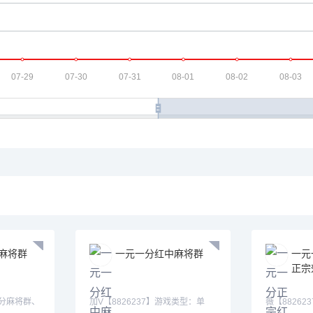
麻将群
一元一分红中麻将群
一元
正宗
一分麻将群、
加V【8826237】游戏类型：单
薇【8826