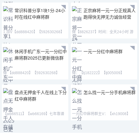
常识科普分享1块1分-24小
正宗麻将一元一分正规真人
时在线红中麻将群
跑得快无押无力诚信经营
1.加V【dd888420】【592630268】
微【8826237】时间：全天24小时 游
【jk881883】QQ(5926
戏类型：单挑，多人，亲友圈
休闲手机广东一元一分红中
一元一分红中麻将群
麻将群2025已更新微信群
微 【dd888420】【592630268】
微：【tj182222】【tj005009】
【jk881883】 Q号：59263
【cj42222】 QQ号 371146
盘点无押金千人在线上下分
怎么找一元一分手机麻将群
红中麻将群
【wb66511】【wb66169】七年靠谱
一元红中麻将群主V：【xh19008】
老平台，我不能保证你能
【xh29008】【tj19008】