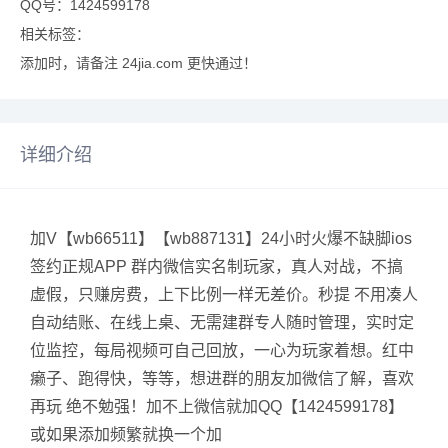
QQ号：1424599178
相关标签：
添加时，请备注 24jia.com 更快通过！
详细介绍
加V【wb66511】【wb887131】24小时火爆不缺脚ios
签约正规APP 群内微信实名制玩家，真人对战，不搞
虚假，只赚房费，上下比例一样无差价。秒提 不用凑人
自动结账、在线上桌、无需建群专人随时管理，实时定
位监控，每局视频可自己回放，一心为玩家着想。红中
癞子、跑得快，等等，想进群的朋友加微信了解，喜欢
再玩 绝不勉强！加不上微信就加QQ【1424599178】
或如果添加频繁就换一个加