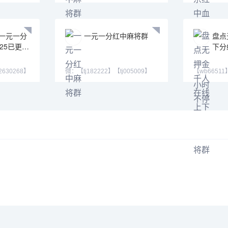
加
挑，多人，亲友圈模式、秒上下一
快，红中,
一元一分
一元一分红中麻将群
盘点
25已更新
下分
2630268】
微：【tj182222】【tj005009】
【wb6651
号：59263
【cj42222】 QQ号 371146
靠谱老平台