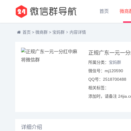
首页
微商
首页
>
微商群
>
宝妈群
内容详情
正规广东一元一分
所属分类：
宝妈群
微信号：mj120590
QQ号：2518700488
相关标签：
添加时，请备注 24jia.
详细介绍