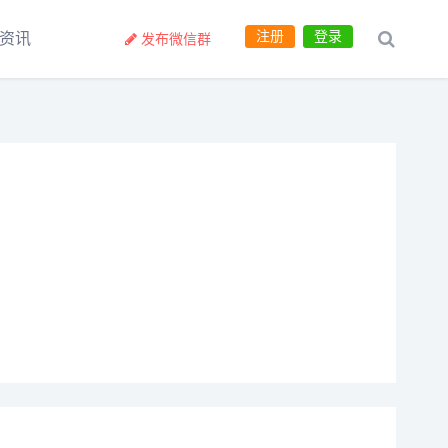
注册
登录
资讯
发布微信群