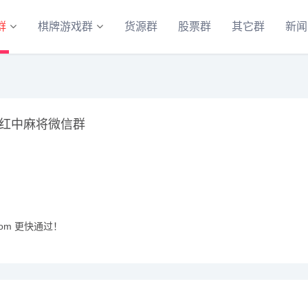
群
棋牌游戏群
货源群
股票群
其它群
新闻
红中麻将微信群
com 更快通过！