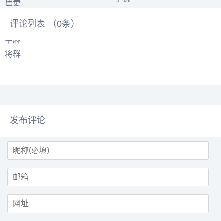
评论列表 （
0
条）
发布评论