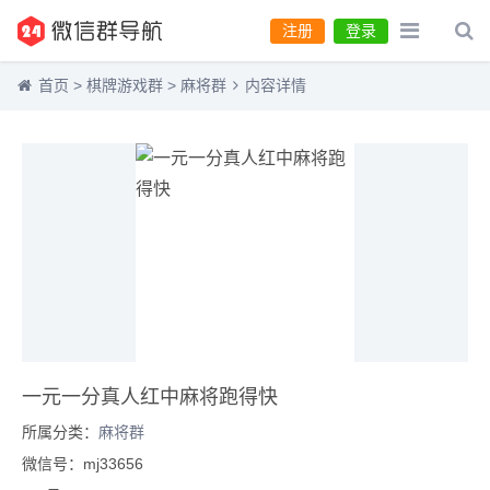
注册
登录
首页
>
棋牌游戏群
>
麻将群
内容详情
一元一分真人红中麻将跑得快
所属分类：
麻将群
微信号：mj33656