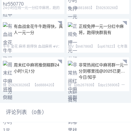
24小时在线一元一分红中麻将，跑的
微 【jk881883】【592630268】
快。
【dd888420】 Q号：59263
有血战金花牛牛跑得快，真
正规免押一元一分红中麻
人一元一分
将，跑得快群我有
牛牛 金花 麻将 跑得快 血战麻将 ➕V：
加V【tm67868】 【op67822】七年靠
13169926906 或
谱大平台，时间：全天24
周末红中麻将推倒糊群24
非常热闹红中麻将群一元一
小时1元1分
分到哪里找@2025已更新
今日/知乎
微【592630268】 【dd888420】
微 【pts267839】【dpz156906】一
【jk881883】红中麻将群
元一分群内结算，红包
评论列表 （
0
条）