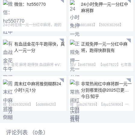
微信：hz550770
24小时免押一元一分红中
麻将群
24小时在线一元一分红中麻将，跑的
微 【jk881883】【592630268】
快。
【dd888420】 Q号：59263
有血战金花牛牛跑得快，真
正规免押一元一分红中麻
人一元一分
将，跑得快群我有
牛牛 金花 麻将 跑得快 血战麻将 ➕V：
加V【tm67868】 【op67822】七年靠
13169926906 或
谱大平台，时间：全天24
周末红中麻将推倒糊群24
非常热闹红中麻将群一元一
小时1元1分
分到哪里找@2025已更新
今日/知乎
微【592630268】 【dd888420】
微 【pts267839】【dpz156906】一
【jk881883】红中麻将群
元一分群内结算，红包
评论列表 （
0
条）