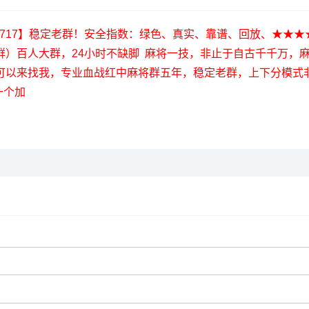
】【mj191717】稳定老群！安全指数：绿色、真实、靠谱、回放
群）百人大群，24小时不缺脚 麻将一技，非止于自古千千万，
可以来找我，专业血战红中麻将群五年，稳定老群，上下分模式非
一个加