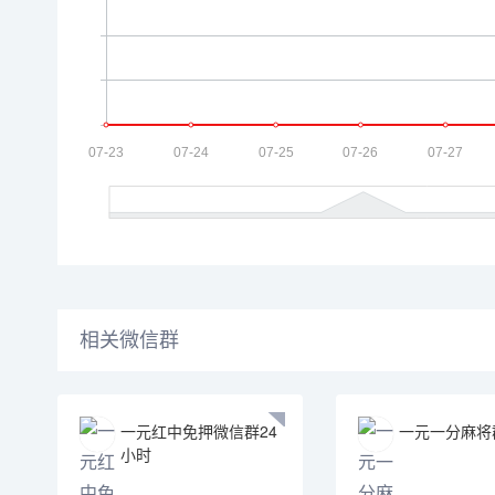
相关微信群
一元红中免押微信群24
一元一分麻将
小时