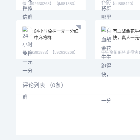
微【592630268】 【jk881883】
1.加V【dd888420】
【dd888420】等风也等你
【592630268】 【jk8
QQ(5926
24小时免押一元一分红
有血战金花牛
中麻将群
快，真人一元
微 【jk881883】【592630268】
牛牛 金花 麻将 跑得快
【dd888420】 Q号：59263
➕V：13169926906 或
评论列表 （
0
条）