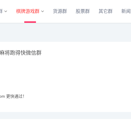
群
棋牌游戏群
货源群
股票群
其它群
新闻
麻将跑得快微信群
com 更快通过！