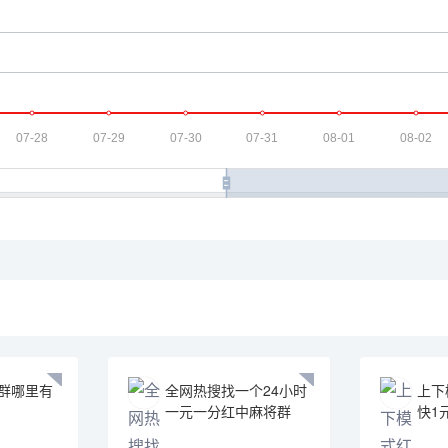
群哪里有
全网热搜找一个24小时
上下
一元一分红中麻将群
快1