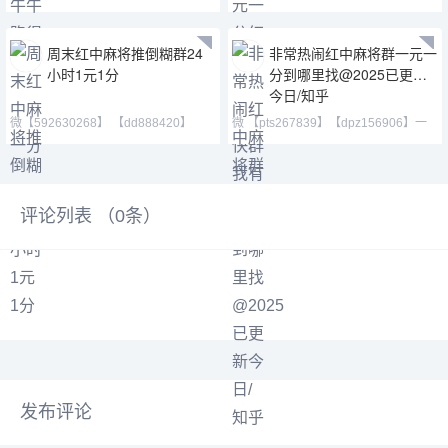
13169926906 或
谱大平台，时间：全天24
周末红中麻将推倒糊群24
非常热闹红中麻将群一元一
小时1元1分
分到哪里找@2025已更新
今日/知乎
微【592630268】 【dd888420】
微 【pts267839】【dpz156906】一
【jk881883】红中麻将群
元一分群内结算，红包
评论列表 （
0
条）
发布评论