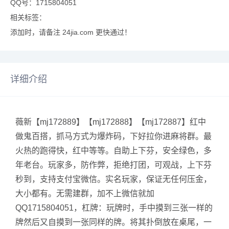
QQ号：1715804051
相关标签：
添加时，请备注 24jia.com 更快通过！
详细介绍
薇新【mj172889】【mj172888】【mj172887】红中
做鬼百搭，抓马方式为爆炸码，下好拉你进麻将群。最
火热的跑得快，红中等等。自助上下芬，安全绿色，多
年老台。玩家多，防作弊，拒绝打团，可观战，上下芬
秒到，支持支付宝微信。实名玩家，保证无任何压金，
大小都有。无需建群，加不上微信就加
QQ1715804051，杠牌：玩牌时，手中摸到三张一样的
牌然后又自摸到一张同样的牌。将其扑倒放在桌尾，一