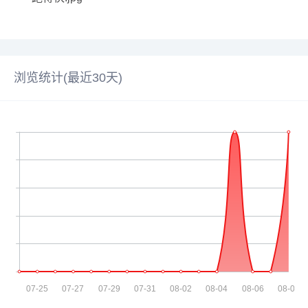
浏览统计(最近30天)