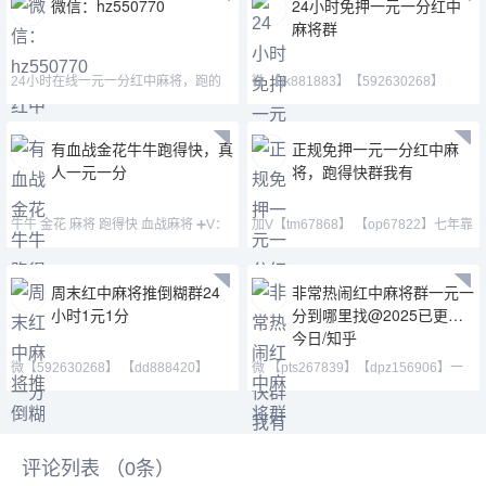
微信：hz550770
24小时免押一元一分红中
麻将群
24小时在线一元一分红中麻将，跑的
微 【jk881883】【592630268】
快。
【dd888420】 Q号：59263
有血战金花牛牛跑得快，真
正规免押一元一分红中麻
人一元一分
将，跑得快群我有
牛牛 金花 麻将 跑得快 血战麻将 ➕V：
加V【tm67868】 【op67822】七年靠
13169926906 或
谱大平台，时间：全天24
周末红中麻将推倒糊群24
非常热闹红中麻将群一元一
小时1元1分
分到哪里找@2025已更新
今日/知乎
微【592630268】 【dd888420】
微 【pts267839】【dpz156906】一
【jk881883】红中麻将群
元一分群内结算，红包
评论列表 （
0
条）