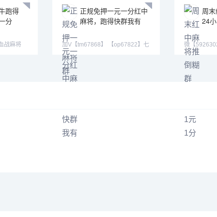
牛跑得
正规免押一元一分红中
周末
一分
麻将，跑得快群我有
24
 血战麻将
加V【tm67868】 【op67822】七
微【592630
年靠谱大平台，时间：全天24
【jk8818