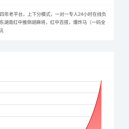
】 ①靠谱四年老平台，上下分模式，一对一专人24小时在线负
广东湖南红中推倒胡麻将，红中百搭，爆炸马（一码全
玩