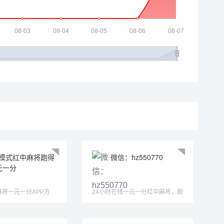
模式红中麻将跑得
微信：hz550770
元一分
将一元一分APP方
24小时在线一元一分红中麻将，跑
j33656—mimi15
的快。