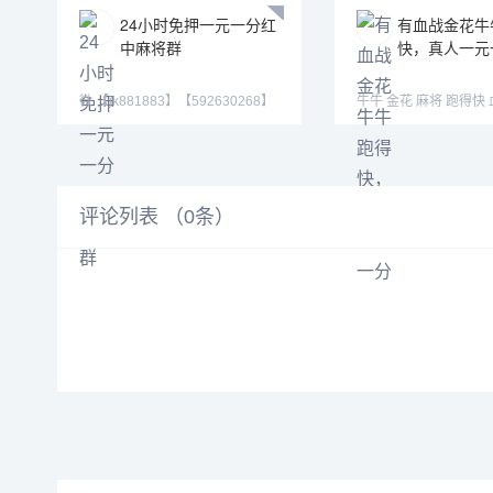
24小时免押一元一分红
有血战金花牛
中麻将群
快，真人一元
微 【jk881883】【592630268】
牛牛 金花 麻将 跑得快
【dd888420】 Q号：59263
➕V：13169926906 或
评论列表 （
0
条）