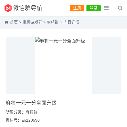
注册
登录
首页
>
棋牌游戏群
>
麻将群
内容详情
麻将一元一分全面升级
所属分类：
麻将群
微信号：ab120590