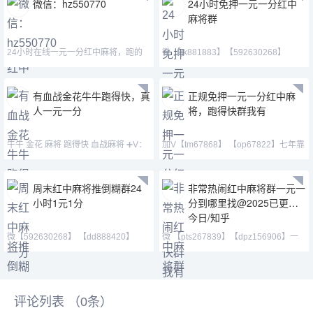
微信：hz550770
24小时免押一元一分红中
麻将群
24小时在线一元一分红中麻将，跑的
微 【jk881883】【592630268】
快。
【dd888420】 Q号：59263
有血战金花牛牛跑得快，真
正规免押一元一分红中麻
人一元一分
将，跑得快群我有
牛牛 金花 麻将 跑得快 血战麻将 ➕V：
加V【tm67868】 【op67822】七年靠
13169926906 或
谱大平台，时间：全天24
周末红中麻将推倒糊群24
非常热闹红中麻将群一元一
小时1元1分
分到哪里找@2025已更新
今日/知乎
微【592630268】 【dd888420】
微 【pts267839】【dpz156906】一
【jk881883】红中麻将群
元一分群内结算，红包
评论列表 （
0
条）