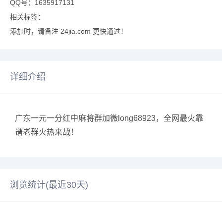
QQ号：1635917131
相关标签：
添加时，请备注 24jia.com 更快通过！
详细介绍
广东一元一分红中麻将群加微long68923，全网最火靠
谱老群火热来战！
浏览统计(最近30天)