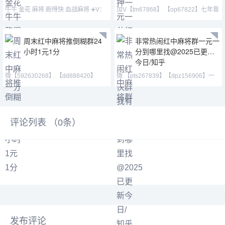
牛牛 金花 麻将 跑得快 血战麻将 ➕V：
加V【tm67868】 【op67822】七年靠
13169926906 或
谱大平台，时间：全天24
周末红中麻将推倒糊群24
非常热闹红中麻将群一元一
小时1元1分
分到哪里找@2025已更新
今日/知乎
微【592630268】 【dd888420】
微 【pts267839】【dpz156906】一
【jk881883】红中麻将群
元一分群内结算，红包
评论列表 （
0
条）
发布评论