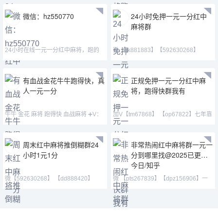
微信：hz550770
24小时免押一元一分红中
麻将群
24小时在线一元一分红中麻将，跑的
微 【jk881883】【592630268】
快。
【dd888420】 Q号：59263
有血战金花牛牛跑得快，真
正规免押一元一分红中麻
人一元一分
将，跑得快群我有
牛牛 金花 麻将 跑得快 血战麻将 ➕V：
加V【tm67868】 【op67822】七年靠
13169926906 或
谱大平台，时间：全天24
周末红中麻将推倒糊群24
非常热闹红中麻将群一元一
小时1元1分
分到哪里找@2025已更新
今日/知乎
微【592630268】 【dd888420】
微 【pts267839】【dpz156906】一
【jk881883】红中麻将群
元一分群内结算，红包