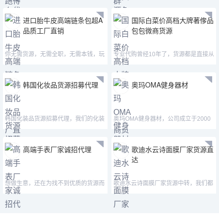
进口胎牛皮高端链条包超A
国际白菜价高档大牌著偧品
品质工厂直销
包包微商货源
你无需货源，无需全职，无需本钱，玩
专业代购曾经10年了，货源都是直接从
玩手机的功夫就能高效的
厂家购置，熟之哪个的
韩国化妆品货源招募代理
奥玛OMA健身器材
韩国化装品货源招募代理，我们的化装
奥玛OMA健身器材，公司成立于2000
品都是正品，货源都是
年，是专业从事健身器材
高端手表厂家诚招代理
歌迪水云诗面膜厂家货源直
达
想做生意，还在为找不到优质的货源而
歌迪水云诗面膜厂家货源中转，我们都
烦脑？赶忙理解一下我
是厂家中转的货，不论