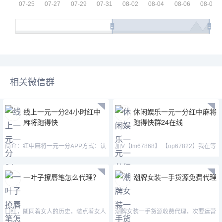
相关微信群
线上一元一分24小时红中
休闲娱乐一元一分红中麻将
麻将跑得快
跑得快群24在线
简介：红中麻将一元一分APP方式：认
加V【tm67868】 【op67822】我在等
准微—mj33656—mimi15
一个人，想要打牌的人
一叶子撩唇笔怎么代理？
潮牌女装一手货源免费代理
口红，随同着女人的历史，装点着女人
潮牌女装一手货源收费代理，次要运营
的生活，丰厚着女人的文
Converse，KAWS，TNF，KEN